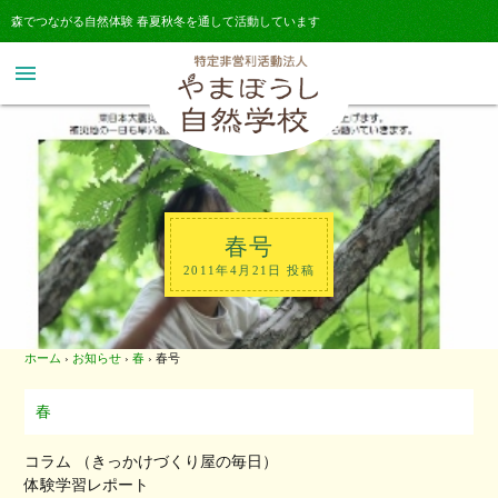
森でつながる自然体験 春夏秋冬を通して活動しています
menu
春号
2011年4月21日 投稿
ホーム
›
お知らせ
›
春
›
春号
春
コラム （きっかけづくり屋の毎日）
体験学習レポート