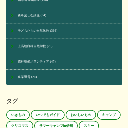
森を楽しむ講座
(34)
子どもたちの自然体験
(366)
上高地白樺自然学校
(20)
森林整備ボランティア
(47)
事業運営
(24)
タグ
いきもの
いつでもガイド
おいしいもの
キャンプ
クリスマス
サマーキャンプin信州
スキー