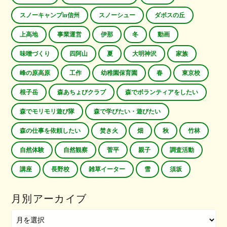
スノーキャンプin信州
スノーシュー
ダボスの丘
上高地
事業運営
伊那
冬
動画
味噌づくり
四阿山
夏
大明神沢
家族
峰の原高原
工作
幼稚園保育園
春
東京校
根子岳
森あちょびクラブ
森でボランティアをしたい
森でモリモリ遊び隊
森で学びたい・遊びたい
森の仕事を依頼したい
焚き火
畑
秋
竹林
自然体験
自然観察
菅平
親子
調査活動
講座
長野校
雑草イーター
雪
須坂
月別アーカイブ