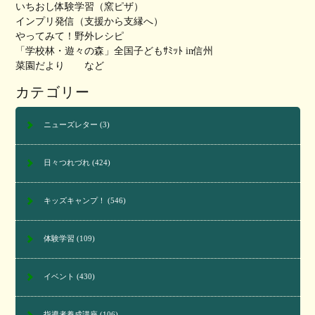
いちおし体験学習（窯ピザ）
インプリ発信（支援から支縁へ）
やってみて！野外レシピ
「学校林・遊々の森」全国子どもｻﾐｯﾄ in信州
菜園だより など
カテゴリー
ニューズレター
(3)
日々つれづれ
(424)
キッズキャンプ！
(546)
体験学習
(109)
イベント
(430)
指導者養成講座
(106)