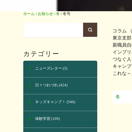
ホーム
›
お知らせ
›
冬
›
冬号
コラム 
東京支部
新職員自
インプリ
カテゴリー
つなぐ人
キャンプ
ニューズレター
(3)
これな～
日々つれづれ
(424)
冬
キッズキャンプ！
(546)
体験学習
(109)