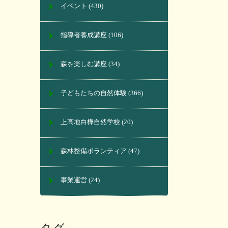
イベント
(430)
指導者養成講座
(106)
森を楽しむ講座
(34)
子どもたちの自然体験
(366)
上高地白樺自然学校
(20)
森林整備ボランティア
(47)
事業運営
(24)