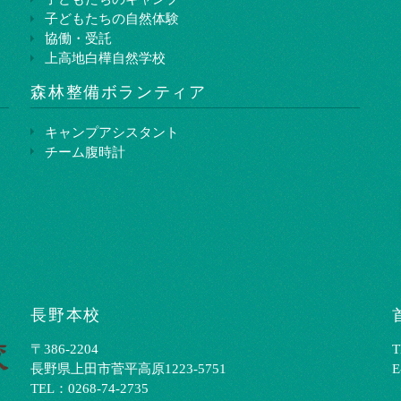
子どもたちの自然体験
協働・受託
上高地白樺自然学校
森林整備ボランティア
キャンプアシスタント
チーム腹時計
長野本校
〒386-2204
T
⻑野県上⽥市菅平⾼原1223-5751
E
TEL：0268-74-2735