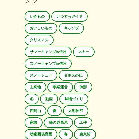
タグ
いきもの
いつでもガイド
おいしいもの
キャンプ
クリスマス
サマーキャンプin信州
スキー
スノーキャンプin信州
スノーシュー
ダボスの丘
上高地
事業運営
伊那
冬
動画
味噌づくり
四阿山
夏
大明神沢
家族
峰の原高原
工作
幼稚園保育園
春
東京校