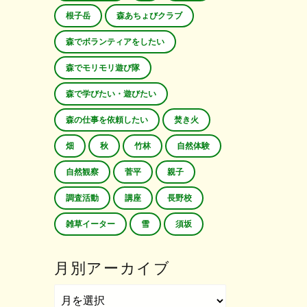
根子岳
森あちょびクラブ
森でボランティアをしたい
森でモリモリ遊び隊
森で学びたい・遊びたい
森の仕事を依頼したい
焚き火
畑
秋
竹林
自然体験
自然観察
菅平
親子
調査活動
講座
長野校
雑草イーター
雪
須坂
月別アーカイブ