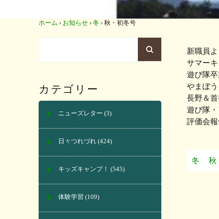
ホーム
›
お知らせ
›
冬
›
秋・初冬号
新職員よ
サマーキ
遊び隊卒
やまぼう
カテゴリー
長野＆首
遊び隊・
ニューズレター
(3)
評価会報
日々つれづれ
(424)
冬
秋
キッズキャンプ！
(545)
体験学習
(109)