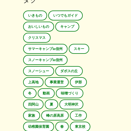
タグ
いきもの
いつでもガイド
おいしいもの
キャンプ
クリスマス
サマーキャンプin信州
スキー
スノーキャンプin信州
スノーシュー
ダボスの丘
上高地
事業運営
伊那
冬
動画
味噌づくり
四阿山
夏
大明神沢
家族
峰の原高原
工作
幼稚園保育園
春
東京校