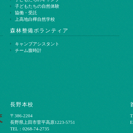
子どもたちの自然体験
協働・受託
上高地白樺自然学校
森林整備ボランティア
キャンプアシスタント
チーム腹時計
長野本校
〒386-2204
T
⻑野県上⽥市菅平⾼原1223-5751
E
TEL：0268-74-2735