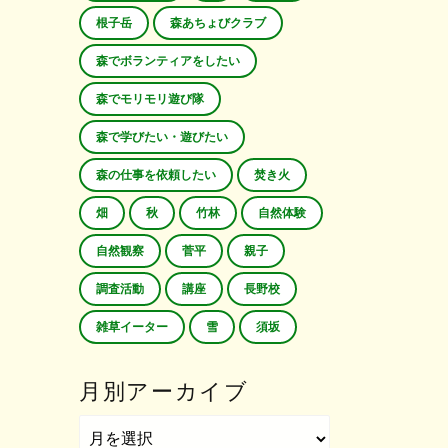
根子岳
森あちょびクラブ
森でボランティアをしたい
森でモリモリ遊び隊
森で学びたい・遊びたい
森の仕事を依頼したい
焚き火
畑
秋
竹林
自然体験
自然観察
菅平
親子
調査活動
講座
長野校
雑草イーター
雪
須坂
月別アーカイブ