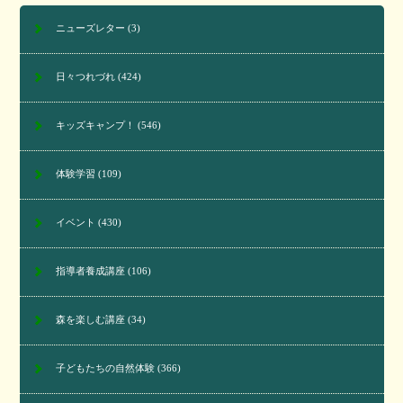
ニューズレター
(3)
日々つれづれ
(424)
キッズキャンプ！
(546)
体験学習
(109)
イベント
(430)
指導者養成講座
(106)
森を楽しむ講座
(34)
子どもたちの自然体験
(366)