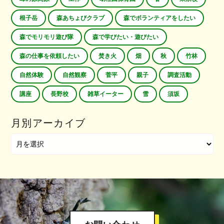
根子岳
森あちょびクラブ
森でボランティアをしたい
森でモリモリ遊び隊
森で学びたい・遊びたい
森の仕事を依頼したい
焚き火
畑
秋
竹林
自然体験
自然観察
菅平
親子
調査活動
講座
長野校
雑草イーター
雪
須坂
月別アーカイブ