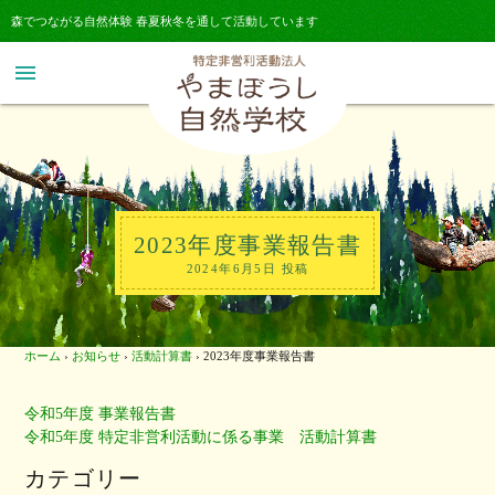
森でつながる自然体験 春夏秋冬を通して活動しています
menu
2023年度事業報告書
2024年6月5日 投稿
ホーム
›
お知らせ
›
活動計算書
›
2023年度事業報告書
令和5年度 事業報告書
令和5年度 特定非営利活動に係る事業 活動計算書
カテゴリー