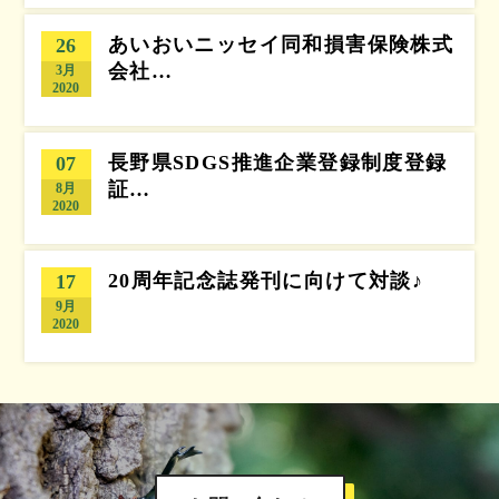
あいおいニッセイ同和損害保険株式
26
会社…
3月
2020
長野県SDGS推進企業登録制度登録
07
証…
8月
2020
20周年記念誌発刊に向けて対談♪
17
9月
2020