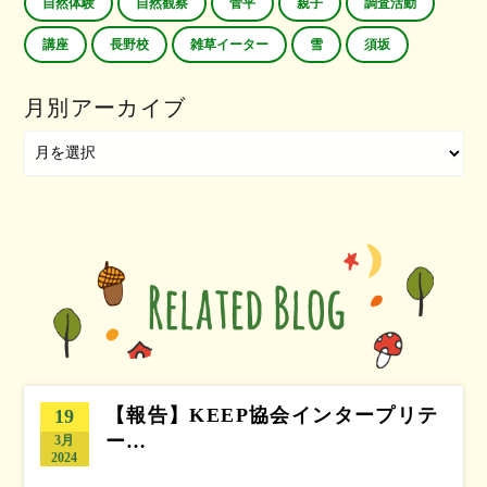
自然体験
自然観察
菅平
親子
調査活動
講座
長野校
雑草イーター
雪
須坂
月別アーカイブ
【報告】KEEP協会インタープリテ
19
ー…
3月
2024