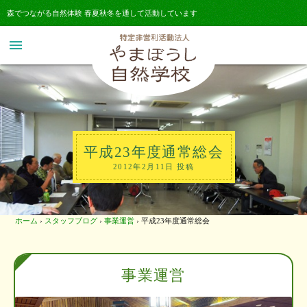
森でつながる自然体験 春夏秋冬を通して活動しています
menu
平成23年度通常総会
2012年2月11日 投稿
ホーム
›
スタッフブログ
›
事業運営
›
平成23年度通常総会
事業運営