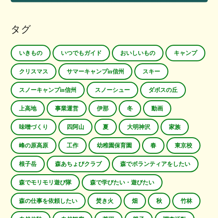
タグ
いきもの
いつでもガイド
おいしいもの
キャンプ
クリスマス
サマーキャンプin信州
スキー
スノーキャンプin信州
スノーシュー
ダボスの丘
上高地
事業運営
伊那
冬
動画
味噌づくり
四阿山
夏
大明神沢
家族
峰の原高原
工作
幼稚園保育園
春
東京校
根子岳
森あちょびクラブ
森でボランティアをしたい
森でモリモリ遊び隊
森で学びたい・遊びたい
森の仕事を依頼したい
焚き火
畑
秋
竹林