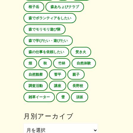
根子岳
森あちょびクラブ
森でボランティアをしたい
森でモリモリ遊び隊
森で学びたい・遊びたい
森の仕事を依頼したい
焚き火
畑
秋
竹林
自然体験
自然観察
菅平
親子
調査活動
講座
長野校
雑草イーター
雪
須坂
月別アーカイブ