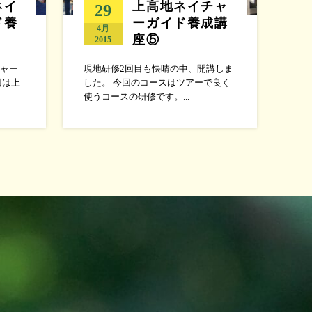
ネイ
上高地ネイチャ
29
ド養
ーガイド養成講
4月
座⑤
2015
ャー
現地研修2回目も快晴の中、開講しま
回は上
した。 今回のコースはツアーで良く
使うコースの研修です。...