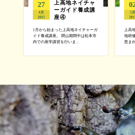
上高地ネイチャ
27
0
ーガイド養成講
4月
5
座④
2015
201
1月から始まった上高地ネイチャーガ
上高
イド養成講座。 閉山期間中は松本市
地研
内での座学講習を行いま...
恵まれ