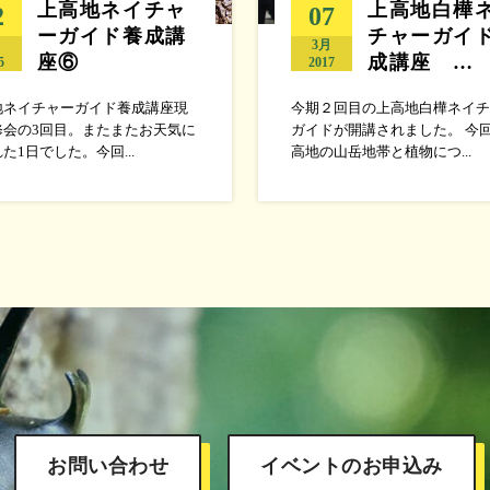
上高地ネイチャ
上高地白樺
2
07
ーガイド養成講
チャーガイ
月
3月
座⑥
成講座 …
5
2017
地ネイチャーガイド養成講座現
今期２回目の上高地白樺ネイチ
修会の3回目。またまたお天気に
ガイドが開講されました。 今
た1日でした。今回...
高地の山岳地帯と植物につ...
お問い合わせ
イベントのお申込み