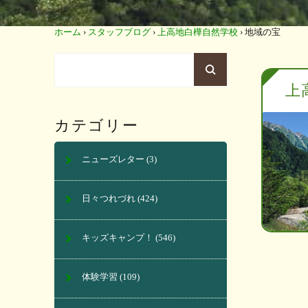
ホーム
›
スタッフブログ
›
上高地白樺自然学校
›
地域の宝
上
カテゴリー
ニューズレター
(3)
日々つれづれ
(424)
キッズキャンプ！
(546)
体験学習
(109)