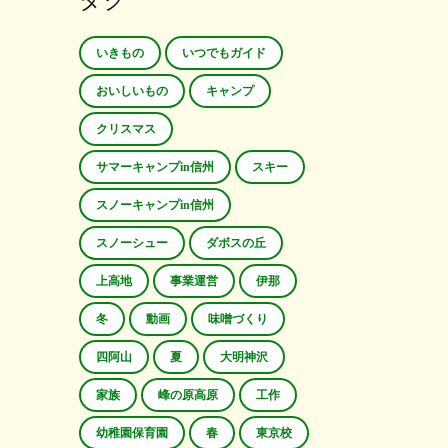
タグ
いきもの
いつでもガイド
おいしいもの
キャンプ
クリスマス
サマーキャンプin信州
スキー
スノーキャンプin信州
スノーシュー
ダボスの丘
上高地
事業運営
伊那
冬
動画
味噌づくり
四阿山
夏
大明神沢
家族
峰の原高原
工作
幼稚園保育園
春
東京校