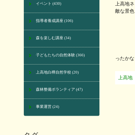
上高地ネ
イベント
(430)
敵な景色
指導者養成講座
(106)
森を楽しむ講座
(34)
子どもたちの自然体験
(366)
ったか
上高地白樺自然学校
(20)
上高地
森林整備ボランティア
(47)
事業運営
(24)