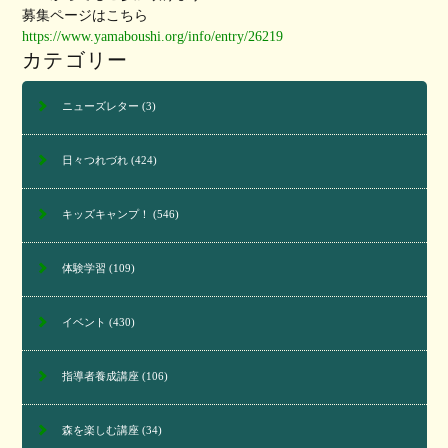
募集ページはこちら
https://www.yamaboushi.org/info/entry/26219
カテゴリー
ニューズレター
(3)
日々つれづれ
(424)
キッズキャンプ！
(546)
体験学習
(109)
イベント
(430)
指導者養成講座
(106)
森を楽しむ講座
(34)