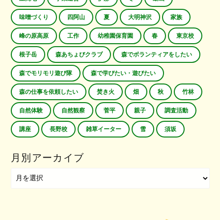
味噌づくり
四阿山
夏
大明神沢
家族
峰の原高原
工作
幼稚園保育園
春
東京校
根子岳
森あちょびクラブ
森でボランティアをしたい
森でモリモリ遊び隊
森で学びたい・遊びたい
森の仕事を依頼したい
焚き火
畑
秋
竹林
自然体験
自然観察
菅平
親子
調査活動
講座
長野校
雑草イーター
雪
須坂
月別アーカイブ