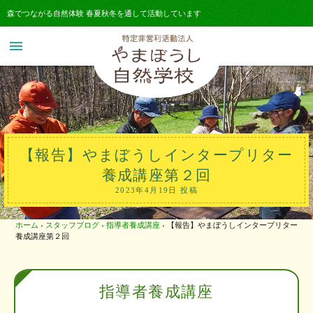
森でつながる自然体験 春夏秋冬を通して活動しています
menu
【報告】やまぼうしインタープリター
養成講座第２回
2023年4月19日 投稿
ホーム
›
スタッフブログ
›
指導者養成講座
›
【報告】やまぼうしインタープリター
養成講座第２回
指導者養成講座