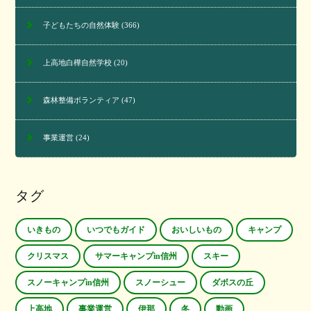
子どもたちの自然体験
(366)
上高地白樺自然学校
(20)
森林整備ボランティア
(47)
事業運営
(24)
タグ
いきもの
いつでもガイド
おいしいもの
キャンプ
クリスマス
サマーキャンプin信州
スキー
スノーキャンプin信州
スノーシュー
ダボスの丘
上高地
事業運営
伊那
冬
動画