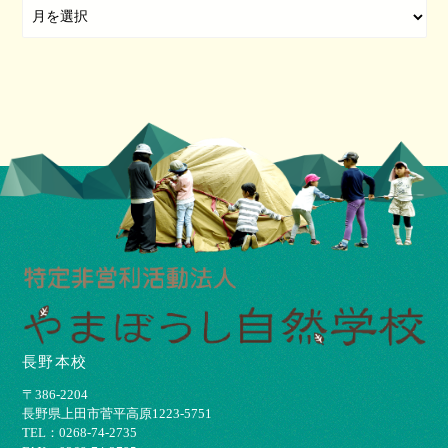
長野本校
〒386-2204
⻑野県上⽥市菅平⾼原1223-5751
TEL：0268-74-2735