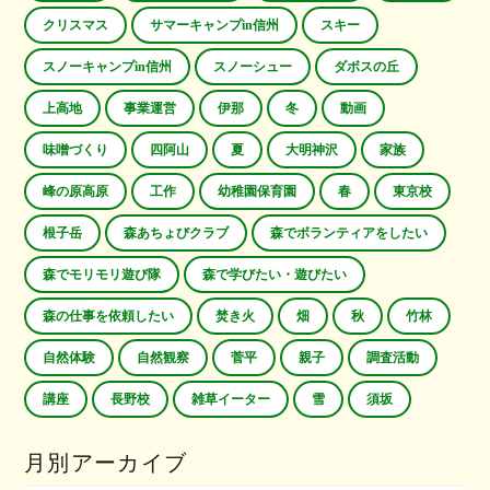
クリスマス
サマーキャンプin信州
スキー
スノーキャンプin信州
スノーシュー
ダボスの丘
上高地
事業運営
伊那
冬
動画
味噌づくり
四阿山
夏
大明神沢
家族
峰の原高原
工作
幼稚園保育園
春
東京校
根子岳
森あちょびクラブ
森でボランティアをしたい
森でモリモリ遊び隊
森で学びたい・遊びたい
森の仕事を依頼したい
焚き火
畑
秋
竹林
自然体験
自然観察
菅平
親子
調査活動
講座
長野校
雑草イーター
雪
須坂
月別アーカイブ