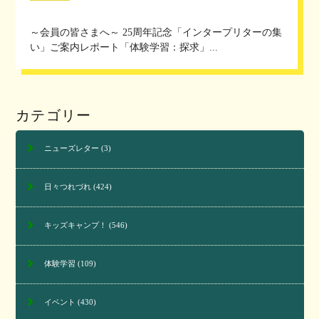
～会員の皆さまへ～ 25周年記念「インタープリターの集
い」ご案内レポート「体験学習：探求」...
カテゴリー
ニューズレター
(3)
日々つれづれ
(424)
キッズキャンプ！
(546)
体験学習
(109)
イベント
(430)