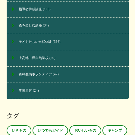
指導者養成講座
(106)
森を楽しむ講座
(34)
子どもたちの自然体験
(366)
上高地白樺自然学校
(20)
森林整備ボランティア
(47)
事業運営
(24)
タグ
いきもの
いつでもガイド
おいしいもの
キャンプ