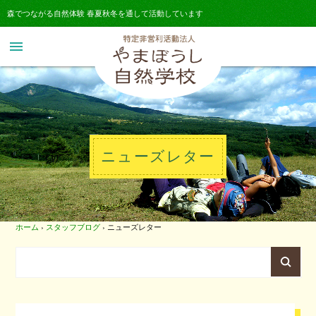
森でつながる自然体験 春夏秋冬を通して活動しています
menu
ニューズレター
ホーム
›
スタッフブログ
›
ニューズレター