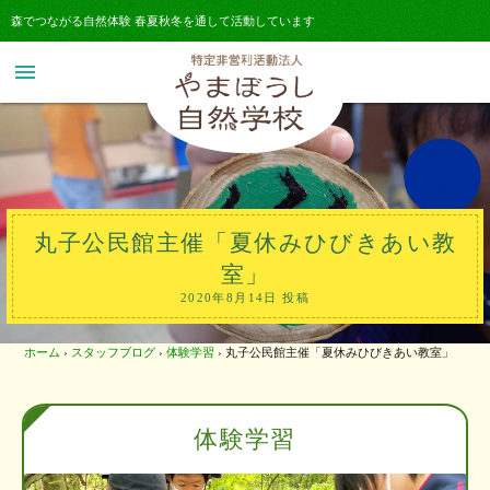
森でつながる自然体験 春夏秋冬を通して活動しています
menu
丸子公民館主催「夏休みひびきあい教
室」
2020年8月14日 投稿
ホーム
›
スタッフブログ
›
体験学習
›
丸子公民館主催「夏休みひびきあい教室」
体験学習