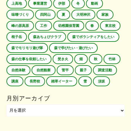
上高地
事業運営
伊那
冬
動画
味噌づくり
四阿山
夏
大明神沢
家族
峰の原高原
工作
幼稚園保育園
春
東京校
根子岳
森あちょびクラブ
森でボランティアをしたい
森でモリモリ遊び隊
森で学びたい・遊びたい
森の仕事を依頼したい
焚き火
畑
秋
竹林
自然体験
自然観察
菅平
親子
調査活動
講座
長野校
雑草イーター
雪
須坂
月別アーカイブ