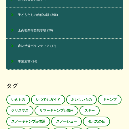
子どもたちの自然体験
(366)
上高地白樺自然学校
(20)
森林整備ボランティア
(47)
事業運営
(24)
タグ
いきもの
いつでもガイド
おいしいもの
キャンプ
クリスマス
サマーキャンプin信州
スキー
スノーキャンプin信州
スノーシュー
ダボスの丘