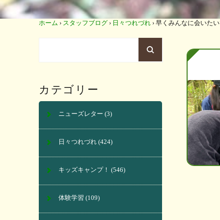
ホーム
›
スタッフブログ
›
日々つれづれ
›
早くみんなに会いたい
カテゴリー
ニューズレター
(3)
日々つれづれ
(424)
キッズキャンプ！
(546)
体験学習
(109)