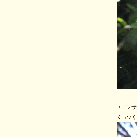
チヂミザ
くっつく