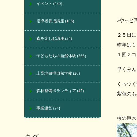
イベント
(430)
♪やっと
指導者養成講座
(106)
２５日に
森を楽しむ講座
(34)
昨年は１
１回２コ
子どもたちの自然体験
(366)
早くみん
上高地白樺自然学校
(20)
くっつく
森林整備ボランティア
(47)
紫色のも
事業運営
(24)
桜の巨木