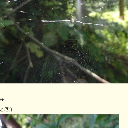
サ
と厄介