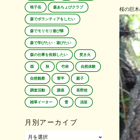
根子岳
森あちょびクラブ
桜の巨木
森でボランティアをしたい
森でモリモリ遊び隊
森で学びたい・遊びたい
森の仕事を依頼したい
焚き火
畑
秋
竹林
自然体験
自然観察
菅平
親子
調査活動
講座
長野校
雑草イーター
雪
須坂
月別アーカイブ