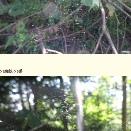
の蜘蛛の巣