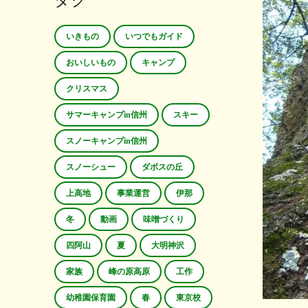
タグ
いきもの
いつでもガイド
おいしいもの
キャンプ
クリスマス
サマーキャンプin信州
スキー
スノーキャンプin信州
スノーシュー
ダボスの丘
上高地
事業運営
伊那
冬
動画
味噌づくり
四阿山
夏
大明神沢
家族
峰の原高原
工作
幼稚園保育園
春
東京校