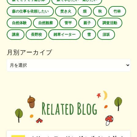
森の仕事を依頼したい
焚き火
畑
秋
竹林
自然体験
自然観察
菅平
親子
調査活動
講座
長野校
雑草イーター
雪
須坂
月別アーカイブ