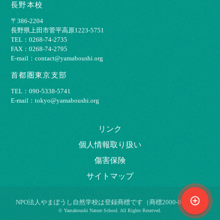
長野本校
〒386-2204
⻑野県上⽥市菅平⾼原1223-5751
TEL：0268-74-2735
FAX：0268-74-2795
E-mail：contact@yamaboushi.org
首都圏東京支部
TEL：090-5338-5741
E-mail：tokyo@yamaboushi.org
リンク
個⼈情報取り扱い
傷害保険
サイトマップ
control_point
NPO法⼈やまぼうし⾃然学校は登録商標です（商標2000-009695）
© Yamaboushi Nature School. All Rights Reserved.