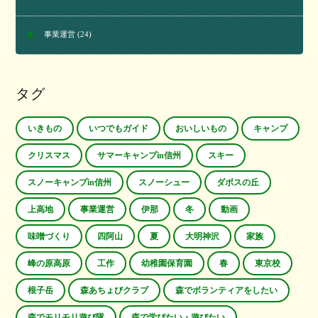
事業運営
(24)
タグ
いきもの
いつでもガイド
おいしいもの
キャンプ
クリスマス
サマーキャンプin信州
スキー
スノーキャンプin信州
スノーシュー
ダボスの丘
上高地
事業運営
伊那
冬
動画
味噌づくり
四阿山
夏
大明神沢
家族
峰の原高原
工作
幼稚園保育園
春
東京校
根子岳
森あちょびクラブ
森でボランティアをしたい
森でモリモリ遊び隊
森で学びたい・遊びたい