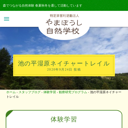
森でつながる自然体験 春夏秋冬を通して活動しています
menu
池の平湿原ネイチャートレイル
2020年9月24日 投稿
ホーム
›
スタッフブログ
›
体験学習
›
観察研究プログラム
›
池の平湿原ネイチャー
トレイル
体験学習