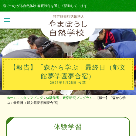
森でつながる自然体験 春夏秋冬を通して活動しています
menu
【報告】「森から学ぶ」最終日（郁文
館夢学園夢合宿）
2023年8月28日 投稿
ホーム
›
スタッフブログ
›
体験学習
›
観察研究プログラム
›
【報告】「森から学
ぶ」最終日（郁文館夢学園夢合宿）
体験学習