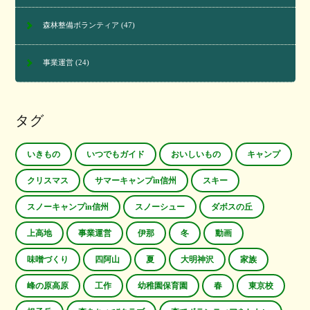
森林整備ボランティア
(47)
事業運営
(24)
タグ
いきもの
いつでもガイド
おいしいもの
キャンプ
クリスマス
サマーキャンプin信州
スキー
スノーキャンプin信州
スノーシュー
ダボスの丘
上高地
事業運営
伊那
冬
動画
味噌づくり
四阿山
夏
大明神沢
家族
峰の原高原
工作
幼稚園保育園
春
東京校