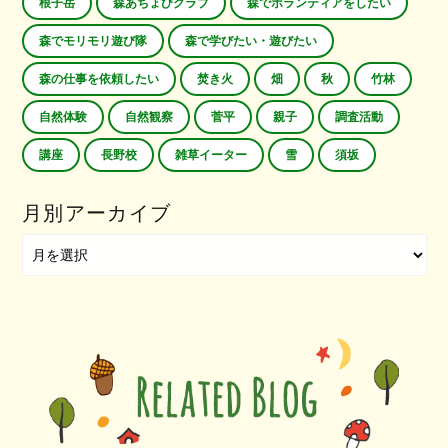
根子岳
森あちょびクラブ
森でボランティアをしたい
森でモリモリ遊び隊
森で学びたい・遊びたい
森の仕事を依頼したい
焚き火
畑
秋
竹林
自然体験
自然観察
菅平
親子
調査活動
講座
長野校
雑草イーター
雪
須坂
月別アーカイブ