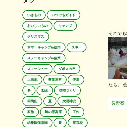
タグ
いきもの
いつでもガイド
おいしいもの
キャンプ
それでも
クリスマス
サマーキャンプin信州
スキー
スノーキャンプin信州
スノーシュー
ダボスの丘
上高地
事業運営
伊那
たち。 
冬
動画
味噌づくり
四阿山
夏
大明神沢
長野校
家族
峰の原高原
工作
幼稚園保育園
春
東京校