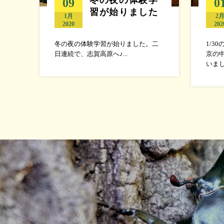
09
0
習が始りました
1月
2
2020
202
冬の夜の体験学習が始りました。二
1/3
日連続で、志賀高原へ♪...
京の
いまし