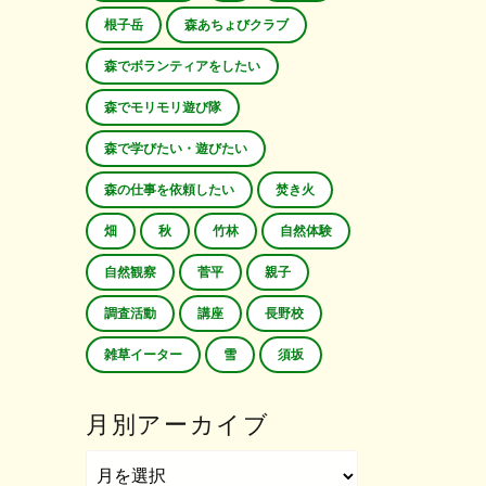
根子岳
森あちょびクラブ
森でボランティアをしたい
森でモリモリ遊び隊
森で学びたい・遊びたい
森の仕事を依頼したい
焚き火
畑
秋
竹林
自然体験
自然観察
菅平
親子
調査活動
講座
長野校
雑草イーター
雪
須坂
月別アーカイブ