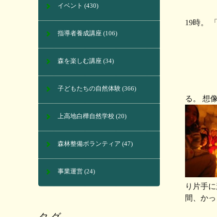
イベント
(430)
19時。
指導者養成講座
(106)
森を楽しむ講座
(34)
子どもたちの自然体験
(366)
る。 想
上高地白樺自然学校
(20)
森林整備ボランティア
(47)
事業運営
(24)
り片手に
間、かっ