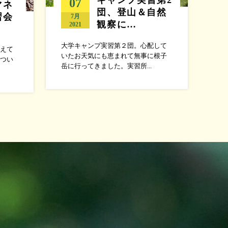
07
マネ
団、登山＆自然
習会
7月
観察に…
2021
大学キャンプ実習第２団。心配して
えて
いたお天気にも恵まれて無事に根子
つい
岳に行ってきました。実習所...