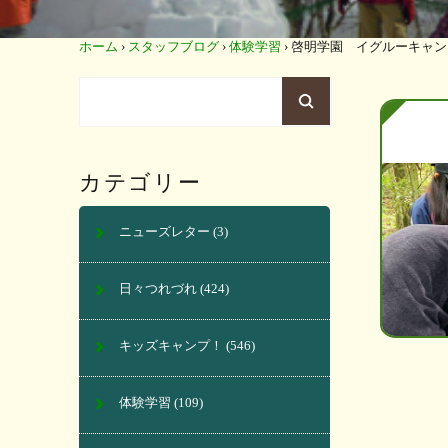
ホーム
›
スタッフブログ
›
体験学習
›
啓明学園 イグルーキャン
カテゴリー
ニューズレター
(3)
日々つれづれ
(424)
キッズキャンプ！
(546)
体験学習
(109)