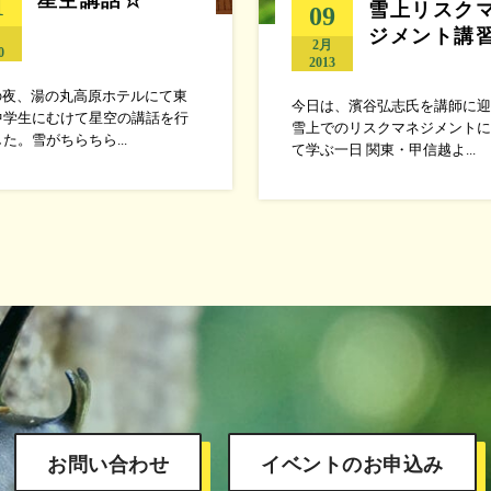
1
雪上リスク
09
ジメント講
月
2月
0
2013
0の夜、湯の丸高原ホテルにて東
今日は、濱谷弘志氏を講師に迎
中学生にむけて星空の講話を行
雪上でのリスクマネジメントに
た。雪がちらちら...
て学ぶ一日 関東・甲信越よ...
お問い合わせ
イベントのお申込み