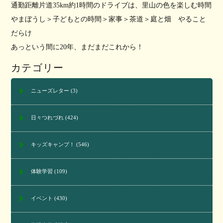
通勤距離片道35km約1時間のドライブは、里山の色を楽しむ時間
やまぼうし＞子どもとの時間＞家事＞茶道＞庭と畑 やること
だらけ
あっという間に20年、まだまだこれから！
カテゴリー
ニューズレター
(3)
日々つれづれ
(424)
キッズキャンプ！
(546)
体験学習
(109)
イベント
(430)