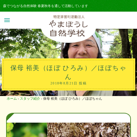
森でつながる自然体験 春夏秋冬を通して活動しています
menu
保母 裕美（ほぼ ひろみ）／ほぼちゃ
ん
2018年8月21日 投稿
ホーム
›
スタッフ紹介
›
保母 裕美（ほぼ ひろみ）／ほぼちゃん