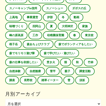
スノーキャンプin信州
スノーシュー
ダボスの丘
上高地
事業運営
伊那
冬
動画
味噌づくり
四阿山
夏
大明神沢
家族
峰の原高原
工作
幼稚園保育園
春
東京校
根子岳
森あちょびクラブ
森でボランティアをしたい
森でモリモリ遊び隊
森で学びたい・遊びたい
森の仕事を依頼したい
焚き火
畑
秋
竹林
自然体験
自然観察
菅平
親子
調査活動
講座
長野校
雑草イーター
雪
須坂
月別アーカイブ