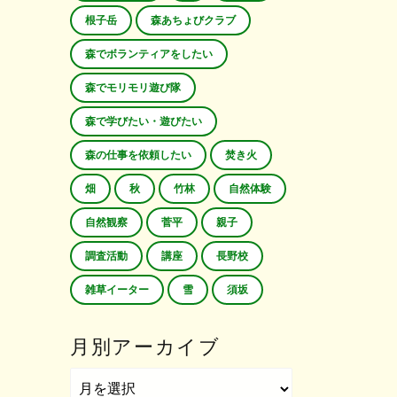
根子岳
森あちょびクラブ
森でボランティアをしたい
森でモリモリ遊び隊
森で学びたい・遊びたい
森の仕事を依頼したい
焚き火
畑
秋
竹林
自然体験
自然観察
菅平
親子
調査活動
講座
長野校
雑草イーター
雪
須坂
月別アーカイブ