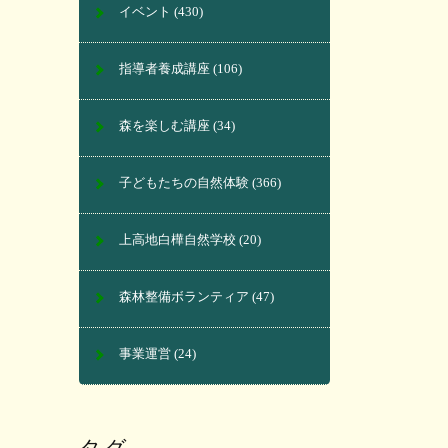
イベント
(430)
指導者養成講座
(106)
森を楽しむ講座
(34)
子どもたちの自然体験
(366)
上高地白樺自然学校
(20)
森林整備ボランティア
(47)
事業運営
(24)