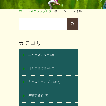
ホーム
›
スタッフブログ
›
ネイチャートレイル
カテゴリー
ニューズレター
(3)
日々つれづれ
(424)
キッズキャンプ！
(546)
体験学習
(109)