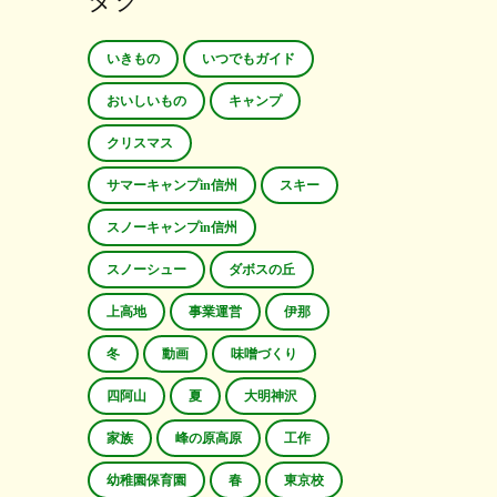
タグ
いきもの
いつでもガイド
おいしいもの
キャンプ
クリスマス
サマーキャンプin信州
スキー
スノーキャンプin信州
スノーシュー
ダボスの丘
上高地
事業運営
伊那
冬
動画
味噌づくり
四阿山
夏
大明神沢
家族
峰の原高原
工作
幼稚園保育園
春
東京校