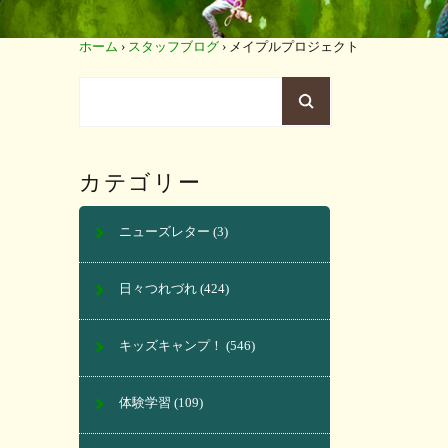
ホーム
›
スタッフブログ
›
メイプルプロジェクト
カテゴリー
ニューズレター
(3)
日々つれづれ
(424)
キッズキャンプ！
(546)
体験学習
(109)