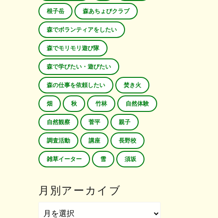
根子岳
森あちょびクラブ
森でボランティアをしたい
森でモリモリ遊び隊
森で学びたい・遊びたい
森の仕事を依頼したい
焚き火
畑
秋
竹林
自然体験
自然観察
菅平
親子
調査活動
講座
長野校
雑草イーター
雪
須坂
月別アーカイブ