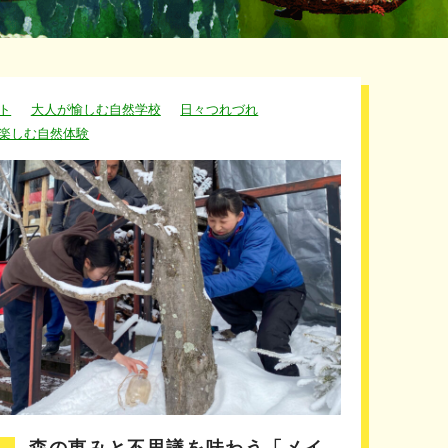
ト
大人が愉しむ自然学校
日々つれづれ
楽しむ自然体験
森の恵みと不思議を味わう「メイ