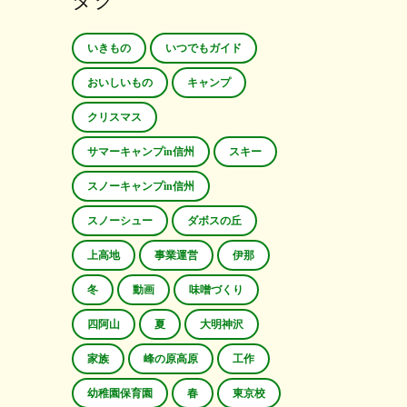
タグ
いきもの
いつでもガイド
おいしいもの
キャンプ
クリスマス
サマーキャンプin信州
スキー
スノーキャンプin信州
スノーシュー
ダボスの丘
上高地
事業運営
伊那
冬
動画
味噌づくり
四阿山
夏
大明神沢
家族
峰の原高原
工作
幼稚園保育園
春
東京校