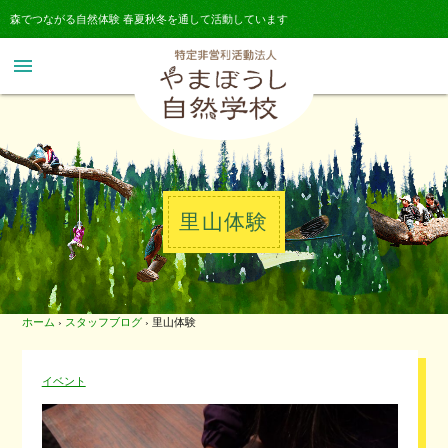
森でつながる自然体験 春夏秋冬を通して活動しています
menu
里山体験
ホーム
›
スタッフブログ
›
里山体験
イベント