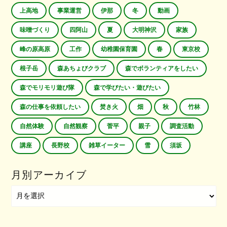
上高地
事業運営
伊那
冬
動画
味噌づくり
四阿山
夏
大明神沢
家族
峰の原高原
工作
幼稚園保育園
春
東京校
根子岳
森あちょびクラブ
森でボランティアをしたい
森でモリモリ遊び隊
森で学びたい・遊びたい
森の仕事を依頼したい
焚き火
畑
秋
竹林
自然体験
自然観察
菅平
親子
調査活動
講座
長野校
雑草イーター
雪
須坂
月別アーカイブ