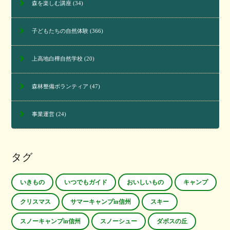
森を楽しむ講座
(34)
子どもたちの自然体験
(366)
上高地白樺自然学校
(20)
森林整備ボランティア
(47)
事業運営
(24)
タグ
いきもの
いつでもガイド
おいしいもの
キャンプ
クリスマス
サマーキャンプin信州
スキー
スノーキャンプin信州
スノーシュー
ダボスの丘