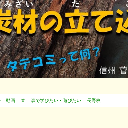
e
動画
春
森で学びたい・遊びたい
長野校