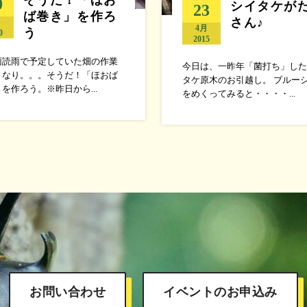
0
シイタケが
23
ば巻き」を作ろ
さん♪
月
4月
う
0
2015
雨読雨で予定していた畑の作業
今日は、一昨年「菌打ち」した
くなり。。。そうだ！「ほおば
タケ原木のお引越し。 ブルー
を作ろう。※昨日から...
をめくってみると・・・・...
お問い合わせ
イベントのお申込み