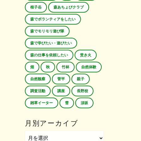
根子岳
森あちょびクラブ
森でボランティアをしたい
森でモリモリ遊び隊
森で学びたい・遊びたい
森の仕事を依頼したい
焚き火
畑
秋
竹林
自然体験
自然観察
菅平
親子
調査活動
講座
長野校
雑草イーター
雪
須坂
月別アーカイブ