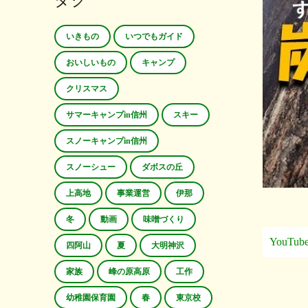
タグ
いきもの
いつでもガイド
おいしいもの
キャンプ
クリスマス
サマーキャンプin信州
スキー
スノーキャンプin信州
スノーシュー
ダボスの丘
上高地
事業運営
伊那
冬
動画
味噌づくり
YouTub
四阿山
夏
大明神沢
家族
峰の原高原
工作
幼稚園保育園
春
東京校