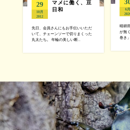
3
マメに働く、豆
29
日和
6
10月
202
2012
晴耕
先日、会員さんにもお手伝いいただ
が無
いて、チェーンソーで切りまくった
巻き」
丸太たち。 年輪の美しい断...