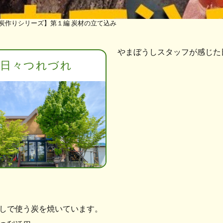
e【炭作りシリーズ】第１編 炭材の立て込み
やまぼうしスタッフが感じた
日々つれづれ
しで使う炭を焼いています。