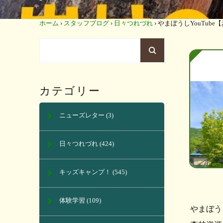
ホーム
›
スタッフブログ
›
日々つれづれ
›
やまぼうしYouTub
カテゴリー
ニューズレター
(3)
日々つれづれ
(424)
キッズキャンプ！
(545)
体験学習
(109)
やまぼう