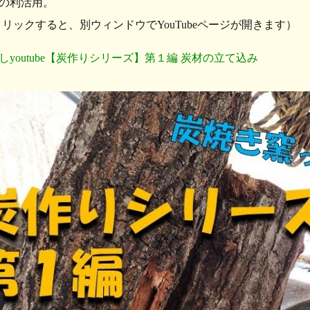
の利活用。
クリックすると、別ウィンドウでYouTubeページが開きます）
しyoutube【炭作りシリーズ】第１編 炭材の立て込み