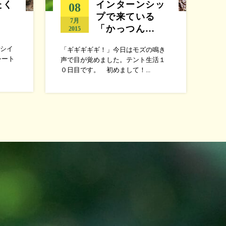
たく
インターンシッ
08
プで来ている
7月
「かっつん…
2015
シイ
「ギギギギギ！」今日はモズの鳴き
シート
声で目が覚めました。テント生活１
０日目です。 初めまして！...