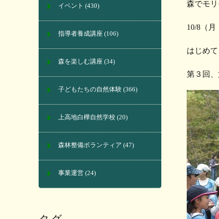
森でモリ
イベント
(430)
10/8
指導者養成講座
(106)
はじめて
森を楽しむ講座
(34)
第３回、
子どもたちの自然体験
(366)
上高地白樺自然学校
(20)
森林整備ボランティア
(47)
事業運営
(24)