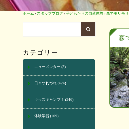
ホーム
›
スタッフブログ
›
子どもたちの自然体験
›
森でモリモリ
森
カテゴリー
ニューズレター
(3)
日々つれづれ
(424)
キッズキャンプ！
(546)
体験学習
(109)