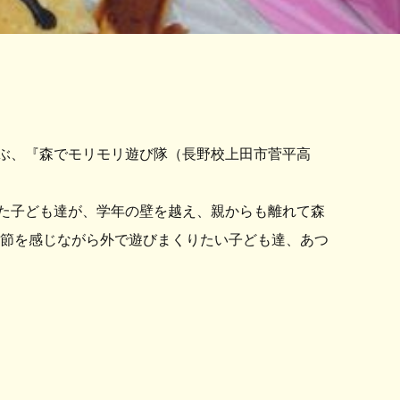
遊ぶ、『森でモリモリ遊び隊（長野校上田市菅平高
た子ども達が、学年の壁を越え、親からも離れて森
季節を感じながら外で遊びまくりたい子ども達、あつ