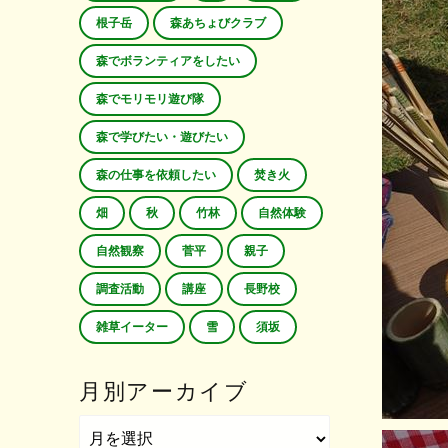
根子岳
森あちょびクラブ
森でボランティアをしたい
森でモリモリ遊び隊
森で学びたい・遊びたい
森の仕事を依頼したい
焚き火
畑
秋
竹林
自然体験
自然観察
菅平
親子
調査活動
講座
長野校
雑草イーター
雪
須坂
月別アーカイブ