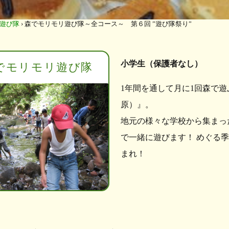
遊び隊
›
森でモリモリ遊び隊～全コース～ 第６回 ”遊び隊祭り”
小学生（保護者なし）
でモリモリ遊び隊
1年間を通して月に1回森で
原）』。
地元の様々な学校から集まっ
で一緒に遊びます！ めぐる
まれ！