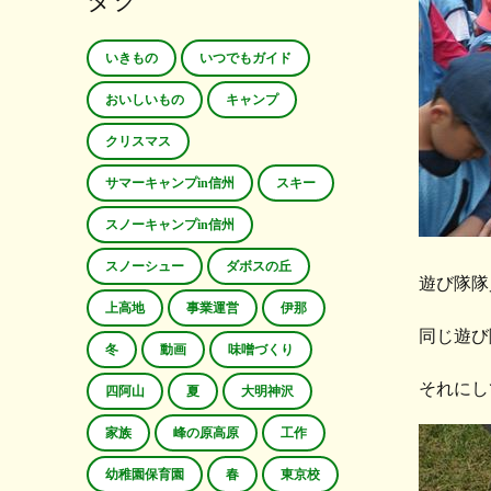
タグ
いきもの
いつでもガイド
おいしいもの
キャンプ
クリスマス
サマーキャンプin信州
スキー
スノーキャンプin信州
スノーシュー
ダボスの丘
遊び隊隊
上高地
事業運営
伊那
同じ遊び
冬
動画
味噌づくり
それにし
四阿山
夏
大明神沢
家族
峰の原高原
工作
幼稚園保育園
春
東京校