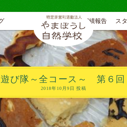
グ
実績報告
ス
遊び隊～全コース～ 第６回 
2018年10月9日 投稿