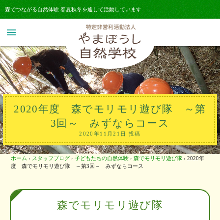
森でつながる自然体験 春夏秋冬を通して活動しています
menu
2020年度 森でモリモリ遊び隊 ～第
3回～ みずならコース
2020年11月21日 投稿
ホーム
›
スタッフブログ
›
子どもたちの自然体験
›
森でモリモリ遊び隊
›
2020年
度 森でモリモリ遊び隊 ～第3回～ みずならコース
森でモリモリ遊び隊