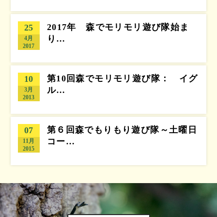
2017年 森でモリモリ遊び隊始ま
25
り…
4月
2017
第10回森でモリモリ遊び隊： イグ
10
ル…
3月
2013
第６回森でもりもり遊び隊～土曜日
07
コー…
11月
2015