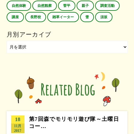
自然体験
自然観察
菅平
親子
調査活動
講座
長野校
雑草イーター
雪
須坂
月別アーカイブ
第7回森でモリモリ遊び隊～土曜日
18
コー…
11月
2017