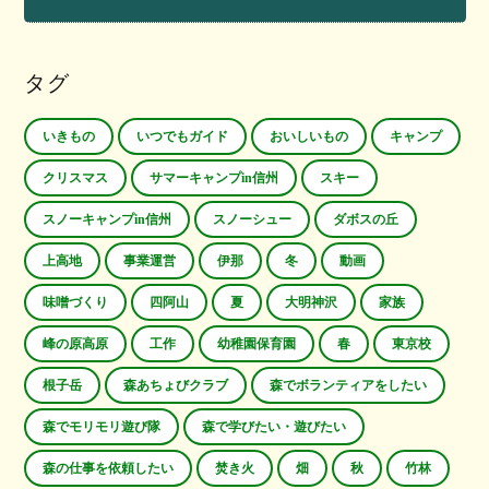
タグ
いきもの
いつでもガイド
おいしいもの
キャンプ
クリスマス
サマーキャンプin信州
スキー
スノーキャンプin信州
スノーシュー
ダボスの丘
上高地
事業運営
伊那
冬
動画
味噌づくり
四阿山
夏
大明神沢
家族
峰の原高原
工作
幼稚園保育園
春
東京校
根子岳
森あちょびクラブ
森でボランティアをしたい
森でモリモリ遊び隊
森で学びたい・遊びたい
森の仕事を依頼したい
焚き火
畑
秋
竹林