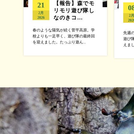
【報告】森でモ
21
0
リモリ遊び隊し
2月
2
なのきコ…
2026
202
春のような陽気が続く菅平高原。学
先週
校よりも一足早く、遊び隊の最終回
遊び
を迎えました。たっぷり遊ん...
えまし