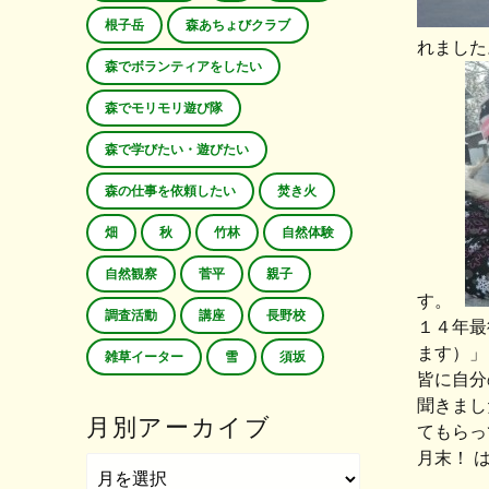
根子岳
森あちょびクラブ
れました
森でボランティアをしたい
森でモリモリ遊び隊
森で学びたい・遊びたい
森の仕事を依頼したい
焚き火
畑
秋
竹林
自然体験
自然観察
菅平
親子
す。
調査活動
講座
長野校
１４年最
ます）」
雑草イーター
雪
須坂
皆に自分
聞きまし
月別アーカイブ
てもらっ
月末！ 