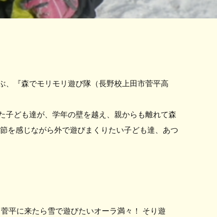
遊ぶ、『森でモリモリ遊び隊（長野校上田市菅平高
た子ども達が、学年の壁を越え、親からも離れて森
季節を感じながら外で遊びまくりたい子ども達、あつ
菅平に来たら雪で遊びたいオーラ満々！ そり遊