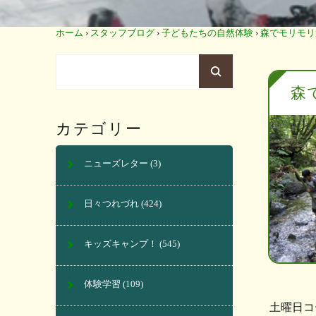
ホーム
›
スタッフブログ
›
子どもたちの自然体験
›
森でモリモリ
森
カテゴリー
ニューズレター
(3)
日々つれづれ
(424)
キッズキャンプ！
(545)
体験学習
(109)
土曜日コ