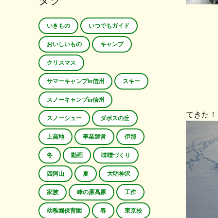
タグ
いきもの
いつでもガイド
おいしいもの
キャンプ
クリスマス
サマーキャンプin信州
スキー
スノーキャンプin信州
てきた
スノーシュー
ダボスの丘
上高地
事業運営
伊那
冬
動画
味噌づくり
四阿山
夏
大明神沢
家族
峰の原高原
工作
幼稚園保育園
春
東京校