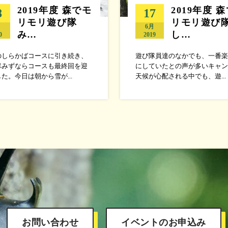
2019年度 森でモ
2019年度 
8
17
リモリ遊び隊
リモリ遊び
月
6月
み…
し…
0
2019
のしらかばコースに引き続き、
遊び隊員達のなかでも、一番楽
隊みずならコースも最終回を迎
にしていたとの声が多いキャン
た。今日は朝から雪が...
天候が心配される中でも、遊...
お問い合わせ
イベントのお申込み