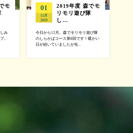
森でモ
2019年度 森でモ
01
隊
リモリ遊び隊
12月
し…
2019
しみ
今日から12月。森でモリモリ遊び隊
プ。
のしらかばコース第8回です！暖かい
日が続いていましたが先...