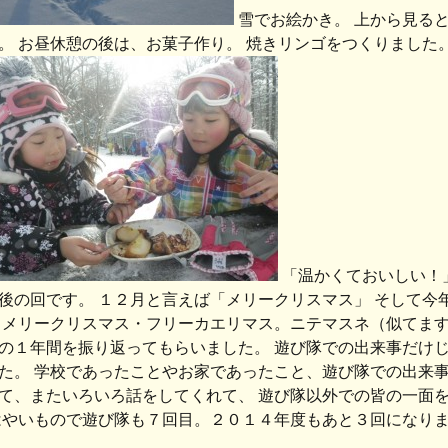
雪でお絵かき。 上から見る
。 お昼休憩の後は、お菓子作り。 焼きリンゴをつくりました
「温かくておいしい！」
後の回です。 １２月と言えば「メリークリスマス」 そして今
 メリークリスマス・フリーカエリマス。ニテマスネ（似てます
の１年間を振り返ってもらいました。 遊び隊での出来事だけ
た。 学校であったことやお家であったこと、遊び隊での出来事
て、またいろいろ話をしてくれて、 遊び隊以外での皆の一面を
はやいもので遊び隊も７回目。２０１４年度もあと３回になり