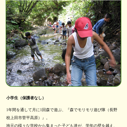
小学生（保護者なし）
1年間を通して月に1回森で遊ぶ、『森でモリモリ遊び隊（長野
校上田市菅平高原）』。
地元の様々な学校から集まった子ども達が、学年の壁を越え、