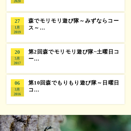
2020
森でモリモリ遊び隊～みずならコー
27
ス～…
1月
2019
第2回森でモリモリ遊び隊~土曜日コ
20
ー…
5月
2017
第10回森でもりもり遊び隊～日曜日
06
コ…
3月
2016