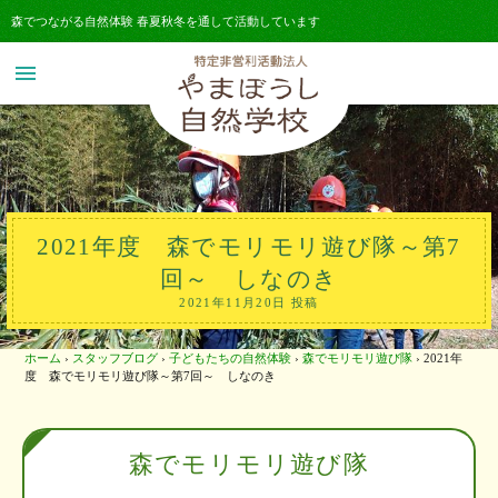
森でつながる自然体験 春夏秋冬を通して活動しています
menu
2021年度 森でモリモリ遊び隊～第7
回～ しなのき
2021年11月20日 投稿
ホーム
›
スタッフブログ
›
子どもたちの自然体験
›
森でモリモリ遊び隊
›
2021年
度 森でモリモリ遊び隊～第7回～ しなのき
森でモリモリ遊び隊