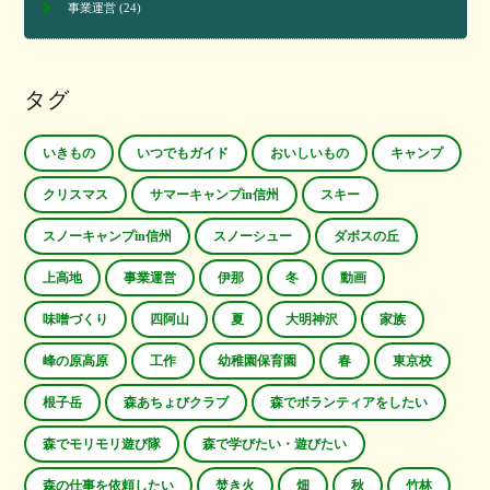
事業運営
(24)
タグ
いきもの
いつでもガイド
おいしいもの
キャンプ
クリスマス
サマーキャンプin信州
スキー
スノーキャンプin信州
スノーシュー
ダボスの丘
上高地
事業運営
伊那
冬
動画
味噌づくり
四阿山
夏
大明神沢
家族
峰の原高原
工作
幼稚園保育園
春
東京校
根子岳
森あちょびクラブ
森でボランティアをしたい
森でモリモリ遊び隊
森で学びたい・遊びたい
森の仕事を依頼したい
焚き火
畑
秋
竹林