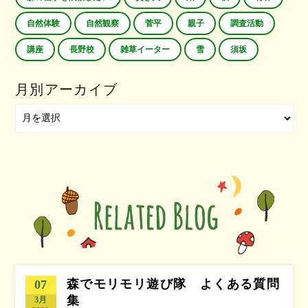
自然体験
自然観察
菅平
親子
調査活動
講座
長野校
雑草イーター
雪
須坂
月別アーカイブ
森でモリモリ遊び隊 よくある質問
07
集
3月