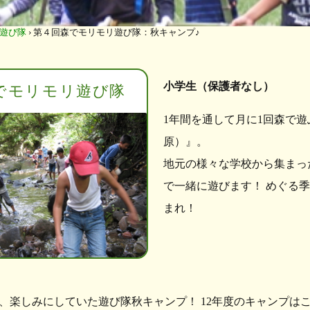
遊び隊
›
第４回森でモリモリ遊び隊：秋キャンプ♪
小学生（保護者なし）
でモリモリ遊び隊
1年間を通して月に1回森で
原）』。
地元の様々な学校から集まっ
で一緒に遊びます！ めぐる
まれ！
、楽しみにしていた遊び隊秋キャンプ！ 12年度のキャンプは