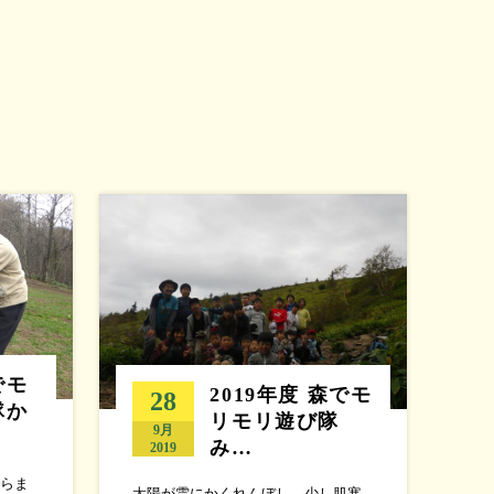
でモ
2019年度 森でモ
28
隊か
リモリ遊び隊
9月
み…
2019
らま