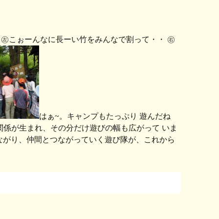
㊧こぉーんなに長ーい竹をみんなで割って・・ ㊨
はぁ~。キャンプもたっぷり 遊んだね
関係が生まれ、その分だけ遊びの幅も広がって いま
ながり、仲間とつながっていく遊び隊が、これから