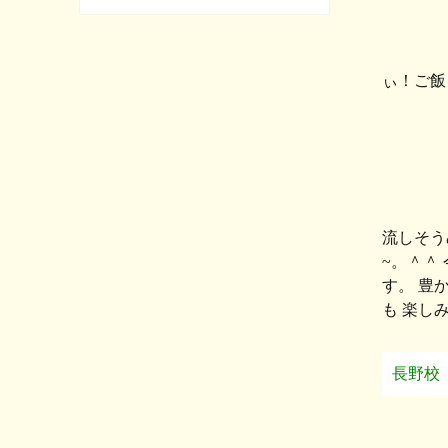
ぃ！ご飯
流しそう
~。＾＾
す。 豊
も 楽
長野校