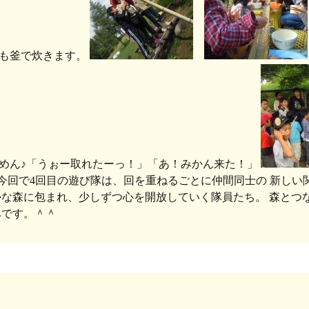
も釜で炊きます。
めん♪「うぉー取れたーっ！」「あ！みかん来た！」
 今回で4回目の遊び隊は、回を重ねるごとに仲間同士の 新しい
かな森に包まれ、少しずつ心を開放していく隊員たち。 森とつ
しみです。＾＾