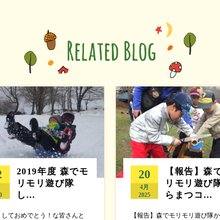
2019年度 森でモ
【報告】森
2
20
リモリ遊び隊
リモリ遊び
月
4月
し…
らまつコ…
0
2025
ましておめでとう！な皆さんと
【報告】森でモリモリ遊び隊か