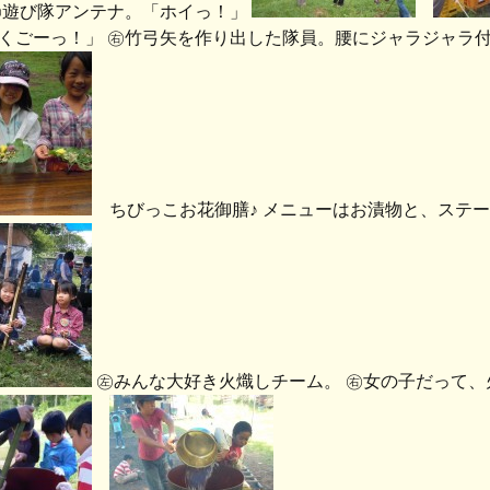
㊨遊び隊アンテナ。「ホイっ！」
くごーっ！」 ㊨竹弓矢を作り出した隊員。腰にジャラジャラ付
ちびっこお花御膳♪ メニューはお漬物と、ステー
㊧みんな大好き火熾しチーム。 ㊨女の子だって、