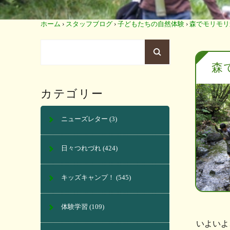
ホーム
›
スタッフブログ
›
子どもたちの自然体験
›
森でモリモリ
森
カテゴリー
ニューズレター
(3)
日々つれづれ
(424)
キッズキャンプ！
(545)
体験学習
(109)
いよいよ