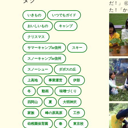
タグ
だ！」 
た！「か
いきもの
いつでもガイド
おいしいもの
キャンプ
クリスマス
サマーキャンプin信州
スキー
スノーキャンプin信州
スノーシュー
ダボスの丘
上高地
事業運営
伊那
冬
動画
味噌づくり
四阿山
夏
大明神沢
家族
峰の原高原
工作
幼稚園保育園
春
東京校