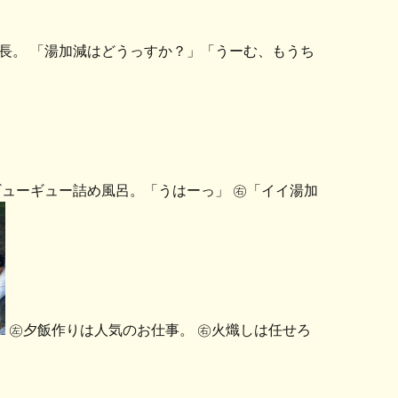
長。 「湯加減はどうっすか？」「うーむ、もうち
ューギュー詰め風呂。「うはーっ」 ㊨「イイ湯加
㊧夕飯作りは人気のお仕事。 ㊨火熾しは任せろ