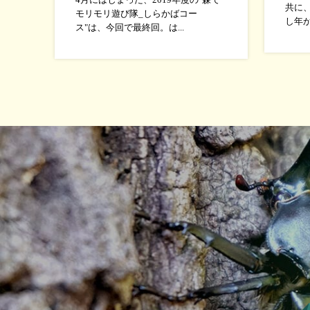
4月にはじまった、2019年度の"森で
共に
モリモリ遊び隊_しらかばコー
し年か
ス"は、今回で最終回。は...