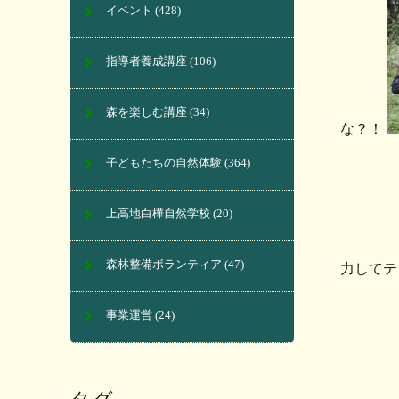
イベント
(428)
指導者養成講座
(106)
森を楽しむ講座
(34)
な？！
子どもたちの自然体験
(364)
上高地白樺自然学校
(20)
森林整備ボランティア
(47)
力してテ
事業運営
(24)