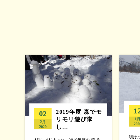
1
2019年度 森でモ
02
リモリ遊び隊
1
2月
202
し…
2020
明け