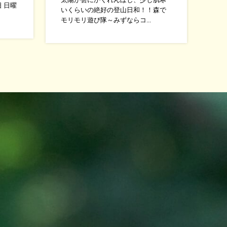
太陽が雲にかくれんぼし、少し肌寒
日 日曜
いくらいの絶好の登山日和！！森で
モリモリ遊び隊～みずならコ...