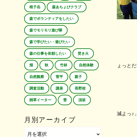
根子岳
森あちょびクラブ
森でボランティアをしたい
森でモリモリ遊び隊
森で学びたい・遊びたい
森の仕事を依頼したい
焚き火
ょっとだ
畑
秋
竹林
自然体験
自然観察
菅平
親子
調査活動
講座
長野校
雑草イーター
雪
須坂
減よっ♪
月別アーカイブ