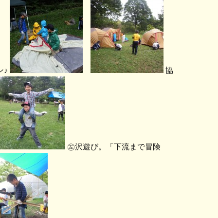
ン♪
協
㊧沢遊び。「下流まで冒険