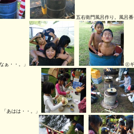
五右衛門風呂作り。風呂番
なぁ・・。」
㊧ギ
」「あはは・・。」