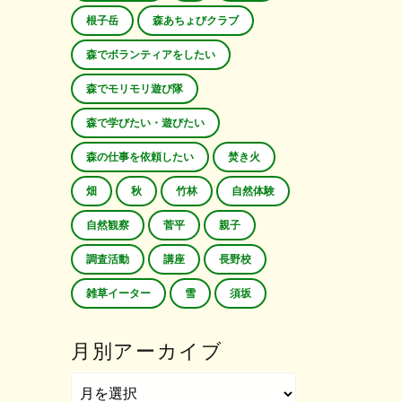
根子岳
森あちょびクラブ
森でボランティアをしたい
森でモリモリ遊び隊
森で学びたい・遊びたい
森の仕事を依頼したい
焚き火
畑
秋
竹林
自然体験
自然観察
菅平
親子
調査活動
講座
長野校
雑草イーター
雪
須坂
月別アーカイブ