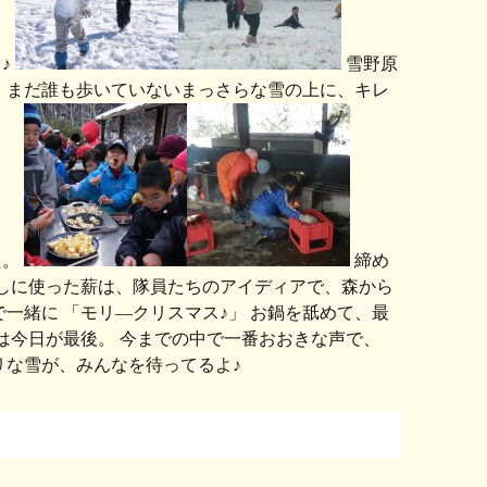
♪
雪野原
 まだ誰も歩いていないまっさらな雪の上に、キレ
た。
締め
熾しに使った薪は、隊員たちのアイディアで、森から
一緒に 「モリ―クリスマス♪」 お鍋を舐めて、最
隊は今日が最後。 今までの中で一番おおきな声で、
リな雪が、みんなを待ってるよ♪