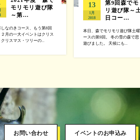
1
第9回森でモ
13
モリモリ遊び隊
リ遊び隊～
月
1月
～第…
1
日コー…
2018
隊しなのきコース、もう第8回
本日、森でモリモリ遊び隊土曜
１２月の一大イベントはクリス
ースの第9回。 冬の雪の森で思
クリスマス・ツリーの...
遊びました。 天候にも...
お問い合わせ
イベントのお申込み