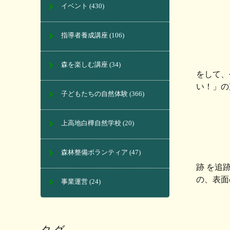
イベント
(430)
指導者養成講座
(106)
森を楽しむ講座
(34)
をして、
い！」の
子どもたちの自然体験
(366)
上高地白樺自然学校
(20)
森林整備ボランティア
(47)
跡 を追
の、表面
事業運営
(24)