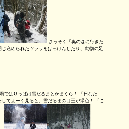
さっそく「奥の森に行きた
閉じ込められたツララをはっけんしたり、動物の足
場ではりっぱは雪だるまとかまくら！ 「日なた
そしてよーく見ると、雪だるまの目玉が緑色！ 「こ