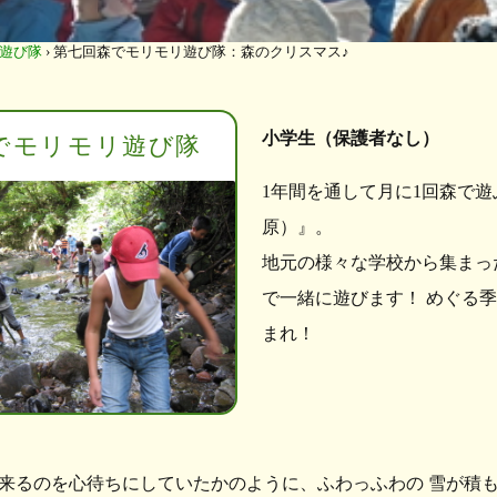
遊び隊
›
第七回森でモリモリ遊び隊：森のクリスマス♪
小学生（保護者なし）
でモリモリ遊び隊
1年間を通して月に1回森で
原）』。
地元の様々な学校から集まっ
で一緒に遊びます！ めぐる
まれ！
来るのを心待ちにしていたかのように、ふわっふわの 雪が積も