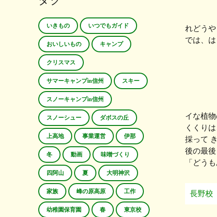
タグ
いきもの
いつでもガイド
れどうや
では、は
おいしいもの
キャンプ
クリスマス
サマーキャンプin信州
スキー
スノーキャンプin信州
イな植物
スノーシュー
ダボスの丘
くくりは
上高地
事業運営
伊那
採って 
後の最後
冬
動画
味噌づくり
「どうも
四阿山
夏
大明神沢
家族
峰の原高原
工作
長野校
幼稚園保育園
春
東京校