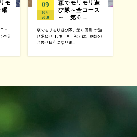
リモ
森でモリモリ遊
09
土曜
び隊～全コース
10月
～ 第６…
2018
日コ
森でモリモリ遊び隊、第６回目は”遊
う存分
び隊祭り”10/8（月・祝）は、絶好の
お祭り日和になりま...