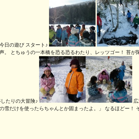
今日の遊び スタート♪
声。 とちゅうの一本橋を恐る恐るわたり、レッツゴー！ 苔が
跡したりの大冒険♪
広
の雪だけを使ったらちゃんとか固まったよ。」 なるほどー！ 