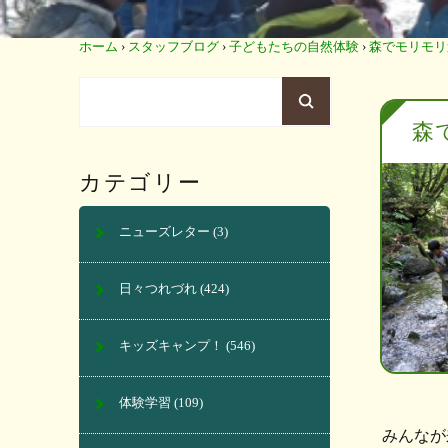
ホーム
›
スタッフブログ
›
子どもたちの自然体験
›
森でモリモリ
森
カテゴリー
ニューズレター
(3)
日々つれづれ
(424)
キッズキャンプ！
(546)
体験学習
(109)
みんなが