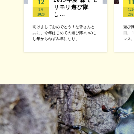
12
1
リモリ遊び隊
1月
12
し…
2020
202
明けましておめでとう！な皆さんと
遊び
共に、今年はじめての遊び隊♪いのし
目。
し年からねずみ年になり、...
マス。