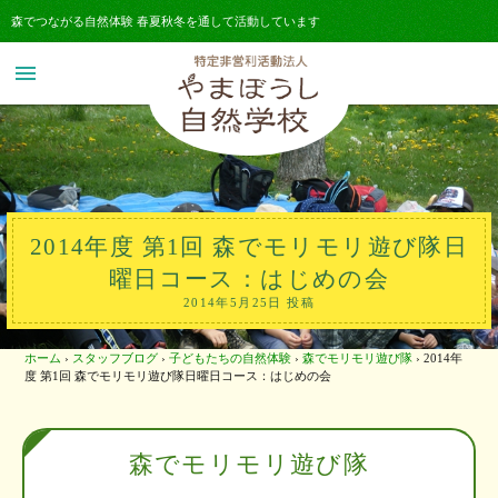
森でつながる自然体験 春夏秋冬を通して活動しています
menu
2014年度 第1回 森でモリモリ遊び隊日
曜日コース：はじめの会
2014年5月25日 投稿
ホーム
›
スタッフブログ
›
子どもたちの自然体験
›
森でモリモリ遊び隊
›
2014年
度 第1回 森でモリモリ遊び隊日曜日コース：はじめの会
森でモリモリ遊び隊