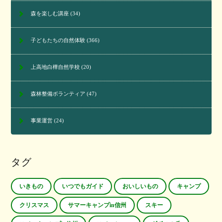
森を楽しむ講座
(34)
子どもたちの自然体験
(366)
上高地白樺自然学校
(20)
森林整備ボランティア
(47)
事業運営
(24)
タグ
いきもの
いつでもガイド
おいしいもの
キャンプ
クリスマス
サマーキャンプin信州
スキー