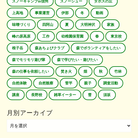
スノーキャンプin信州
スノーシュー
ダボスの丘
上高地
事業運営
伊那
冬
動画
味噌づくり
四阿山
夏
大明神沢
家族
峰の原高原
工作
幼稚園保育園
春
東京校
根子岳
森あちょびクラブ
森でボランティアをしたい
森でモリモリ遊び隊
森で学びたい・遊びたい
森の仕事を依頼したい
焚き火
畑
秋
竹林
自然体験
自然観察
菅平
親子
調査活動
講座
長野校
雑草イーター
雪
須坂
月別アーカイブ