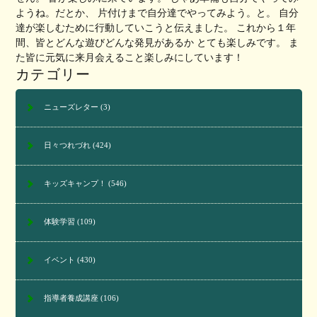
ようね。だとか、 片付けまで自分達でやってみよう。と。 自分
達が楽しむために行動していこうと伝えました。 これから１年
間、皆とどんな遊びどんな発見があるか とても楽しみです。 ま
た皆に元気に来月会えること楽しみにしています！
カテゴリー
ニューズレター
(3)
日々つれづれ
(424)
キッズキャンプ！
(546)
体験学習
(109)
イベント
(430)
指導者養成講座
(106)