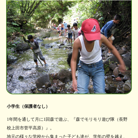
小学生（保護者なし）
1年間を通して月に1回森で遊ぶ、『森でモリモリ遊び隊（長野
校上田市菅平高原）』。
地元の様々な学校から集まった子ども達が、学年の壁を越え、