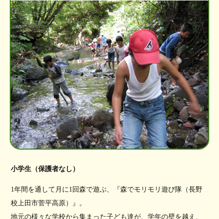
小学生（保護者なし）
1年間を通して月に1回森で遊ぶ、『森でモリモリ遊び隊（長野
校上田市菅平高原）』。
地元の様々な学校から集まった子ども達が、学年の壁を越え、