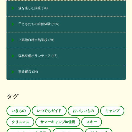
森を楽しむ講座
(34)
子どもたちの自然体験
(366)
上高地白樺自然学校
(20)
森林整備ボランティア
(47)
事業運営
(24)
タグ
いきもの
いつでもガイド
おいしいもの
キャンプ
クリスマス
サマーキャンプin信州
スキー