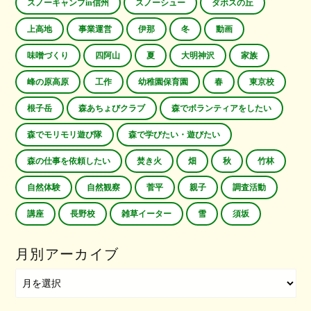
スノーキャンプin信州
スノーシュー
ダボスの丘
上高地
事業運営
伊那
冬
動画
味噌づくり
四阿山
夏
大明神沢
家族
峰の原高原
工作
幼稚園保育園
春
東京校
根子岳
森あちょびクラブ
森でボランティアをしたい
森でモリモリ遊び隊
森で学びたい・遊びたい
森の仕事を依頼したい
焚き火
畑
秋
竹林
自然体験
自然観察
菅平
親子
調査活動
講座
長野校
雑草イーター
雪
須坂
月別アーカイブ