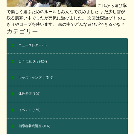
これから遊び隊
で楽しく遊ぶためのルールもみんなで決めました まだ少し雪が
残る肌寒い中でしたが元気に遊びました。 次回は森遊び！ のこ
ぎりやロープを使います。 森の中でどんな遊びができるかな？
カテゴリー
ニューズレター
(3)
日々つれづれ
(424)
キッズキャンプ！
(546)
体験学習
(109)
イベント
(430)
指導者養成講座
(106)