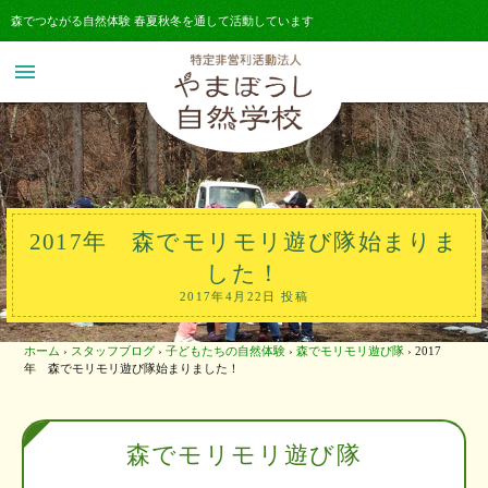
森でつながる自然体験 春夏秋冬を通して活動しています
menu
2017年 森でモリモリ遊び隊始まりま
した！
2017年4月22日 投稿
ホーム
›
スタッフブログ
›
子どもたちの自然体験
›
森でモリモリ遊び隊
›
2017
年 森でモリモリ遊び隊始まりました！
森でモリモリ遊び隊