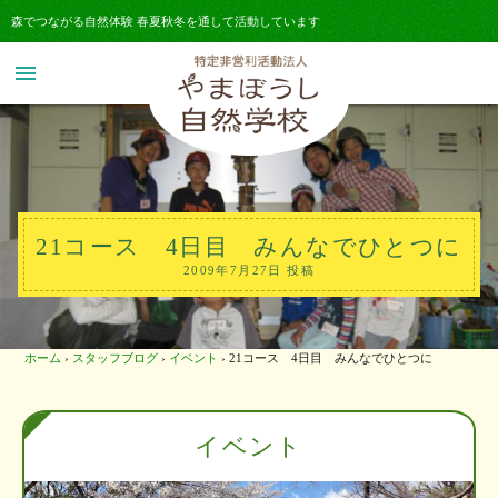
森でつながる自然体験 春夏秋冬を通して活動しています
menu
21コース 4日目 みんなでひとつに
2009年7月27日 投稿
ホーム
›
スタッフブログ
›
イベント
›
21コース 4日目 みんなでひとつに
イベント