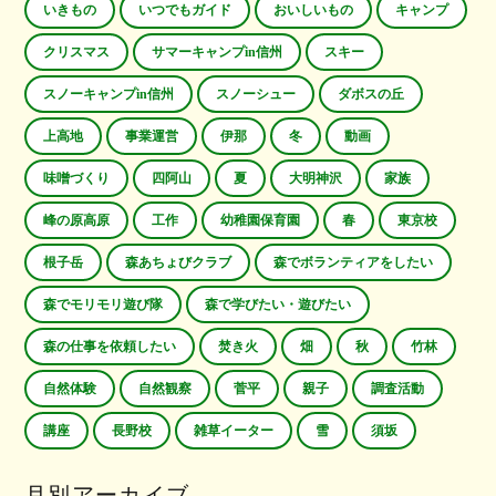
いきもの
いつでもガイド
おいしいもの
キャンプ
クリスマス
サマーキャンプin信州
スキー
スノーキャンプin信州
スノーシュー
ダボスの丘
上高地
事業運営
伊那
冬
動画
味噌づくり
四阿山
夏
大明神沢
家族
峰の原高原
工作
幼稚園保育園
春
東京校
根子岳
森あちょびクラブ
森でボランティアをしたい
森でモリモリ遊び隊
森で学びたい・遊びたい
森の仕事を依頼したい
焚き火
畑
秋
竹林
自然体験
自然観察
菅平
親子
調査活動
講座
長野校
雑草イーター
雪
須坂
月別アーカイブ