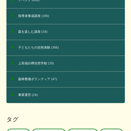
指導者養成講座
(106)
森を楽しむ講座
(34)
子どもたちの自然体験
(366)
上高地白樺自然学校
(20)
森林整備ボランティア
(47)
事業運営
(24)
タグ