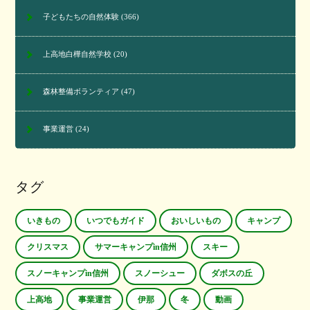
子どもたちの自然体験
(366)
上高地白樺自然学校
(20)
森林整備ボランティア
(47)
事業運営
(24)
タグ
いきもの
いつでもガイド
おいしいもの
キャンプ
クリスマス
サマーキャンプin信州
スキー
スノーキャンプin信州
スノーシュー
ダボスの丘
上高地
事業運営
伊那
冬
動画