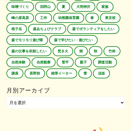
味噌づくり
四阿山
夏
大明神沢
家族
峰の原高原
工作
幼稚園保育園
春
東京校
根子岳
森あちょびクラブ
森でボランティアをしたい
森でモリモリ遊び隊
森で学びたい・遊びたい
森の仕事を依頼したい
焚き火
畑
秋
竹林
自然体験
自然観察
菅平
親子
調査活動
講座
長野校
雑草イーター
雪
須坂
月別アーカイブ