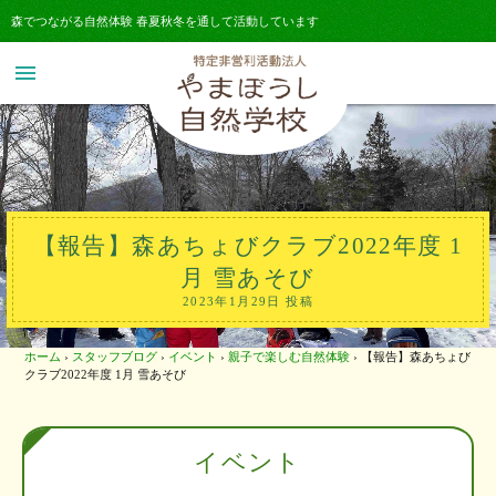
森でつながる自然体験 春夏秋冬を通して活動しています
menu
【報告】森あちょびクラブ2022年度 1
月 雪あそび
2023年1月29日 投稿
ホーム
›
スタッフブログ
›
イベント
›
親子で楽しむ自然体験
›
【報告】森あちょび
クラブ2022年度 1月 雪あそび
イベント