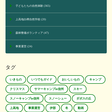
子どもたちの自然体験
(365)
上高地白樺自然学校
(20)
森林整備ボランティア
(47)
事業運営
(24)
タグ
いきもの
いつでもガイド
おいしいもの
キャンプ
クリスマス
サマーキャンプin信州
スキー
スノーキャンプin信州
スノーシュー
ダボスの丘
上高地
事業運営
伊那
冬
動画