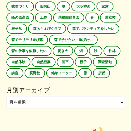
味噌づくり
四阿山
夏
大明神沢
家族
峰の原高原
工作
幼稚園保育園
春
東京校
根子岳
森あちょびクラブ
森でボランティアをしたい
森でモリモリ遊び隊
森で学びたい・遊びたい
森の仕事を依頼したい
焚き火
畑
秋
竹林
自然体験
自然観察
菅平
親子
調査活動
講座
長野校
雑草イーター
雪
須坂
月別アーカイブ