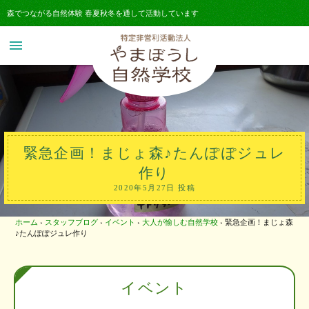
森でつながる自然体験 春夏秋冬を通して活動しています
menu
緊急企画！まじょ森♪たんぽぽジュレ
作り
2020年5月27日 投稿
ホーム
›
スタッフブログ
›
イベント
›
大人が愉しむ自然学校
›
緊急企画！まじょ森
♪たんぽぽジュレ作り
イベント