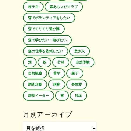
根子岳
森あちょびクラブ
森でボランティアをしたい
森でモリモリ遊び隊
森で学びたい・遊びたい
森の仕事を依頼したい
焚き火
畑
秋
竹林
自然体験
自然観察
菅平
親子
調査活動
講座
長野校
雑草イーター
雪
須坂
月別アーカイブ