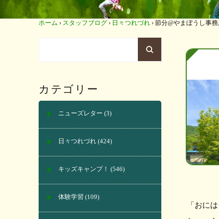
ホーム
›
スタッフブログ
›
日々つれづれ
›
節分@やまぼうし事務
カテゴリー
ニューズレター
(3)
日々つれづれ
(424)
キッズキャンプ！
(546)
体験学習
(109)
「おには