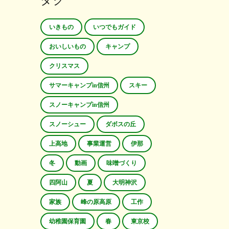
タグ
いきもの
いつでもガイド
おいしいもの
キャンプ
クリスマス
サマーキャンプin信州
スキー
スノーキャンプin信州
スノーシュー
ダボスの丘
上高地
事業運営
伊那
冬
動画
味噌づくり
四阿山
夏
大明神沢
家族
峰の原高原
工作
幼稚園保育園
春
東京校