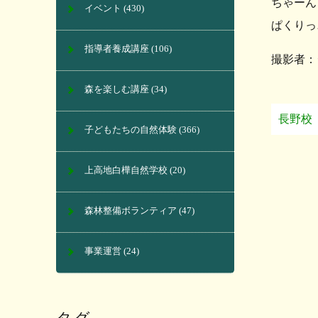
ちゃーん
イベント
(430)
ぱくりっ
指導者養成講座
(106)
撮影者：
森を楽しむ講座
(34)
長野校
子どもたちの自然体験
(366)
上高地白樺自然学校
(20)
森林整備ボランティア
(47)
事業運営
(24)