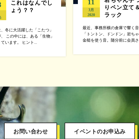
11
これはなんでし
8
りペン立て＆
ょう？？
3月
月
ラック
2020
5
最近、事務所横の倉庫で響く音
は、冬に大活躍した「こたつ」
「トントン、ドンドン」岩ちゃ
が、 この中には、ある「生物」
金槌を使う音。随分前に会員さ..
ています。 ヒント...
お問い合わせ
イベントのお申込み