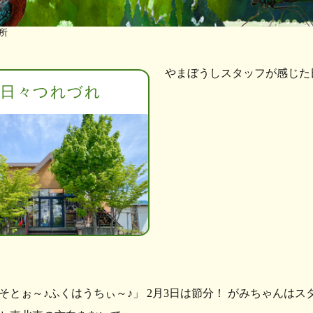
所
やまぼうしスタッフが感じた
日々つれづれ
そとぉ～♪ふくはうちぃ～♪」 2月3日は節分！ がみちゃんは