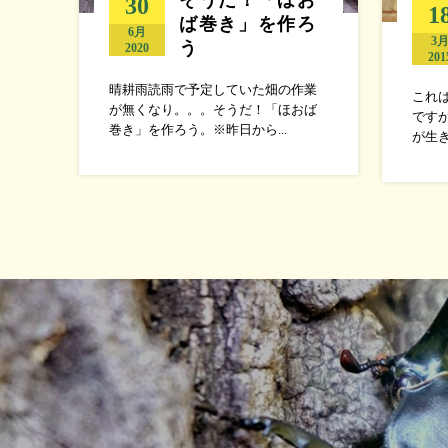
30
1
ば巻き」を作ろ
6月
3
う
2020
201
晴耕雨読雨で予定していた畑の作業
これ
が無くなり。。。そうだ！「ほおば
です
巻き」を作ろう。※昨日から...
が生き