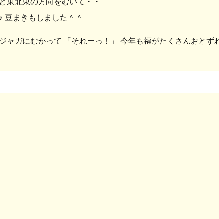
と東北東の方向をむいて・・
♪ 豆まきもしました＾＾
ジャガにむかって 「それーっ！」 今年も福がたくさんおとず