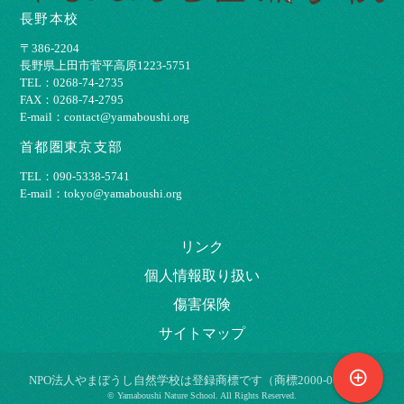
長野本校
〒386-2204
⻑野県上⽥市菅平⾼原1223-5751
TEL：0268-74-2735
FAX：0268-74-2795
E-mail：contact@yamaboushi.org
首都圏東京支部
TEL：090-5338-5741
E-mail：tokyo@yamaboushi.org
リンク
個⼈情報取り扱い
傷害保険
サイトマップ
control_point
NPO法⼈やまぼうし⾃然学校は登録商標です（商標2000-009695）
© Yamaboushi Nature School. All Rights Reserved.