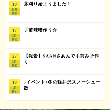
茅刈り始まりました！
19
11月
2023
手前味噌作り☆
17
3月
2012
【報告】SAANさあんで手前みそ作
27
り…
3月
2022
♪イベント♪冬の軽井沢スノーシュー
18
散…
1月
2014