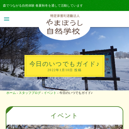
森でつながる自然体験 春夏秋冬を通して活動しています
menu
今日のいつでもガイド♪
2022年1月10日 投稿
ホーム
›
スタッフブログ
›
イベント
›
今日のいつでもガイド♪
イベント