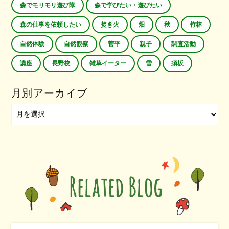
森でモリモリ遊び隊
森で学びたい・遊びたい
森の仕事を依頼したい
焚き火
畑
秋
竹林
自然体験
自然観察
菅平
親子
調査活動
講座
長野校
雑草イーター
雪
須坂
月別アーカイブ