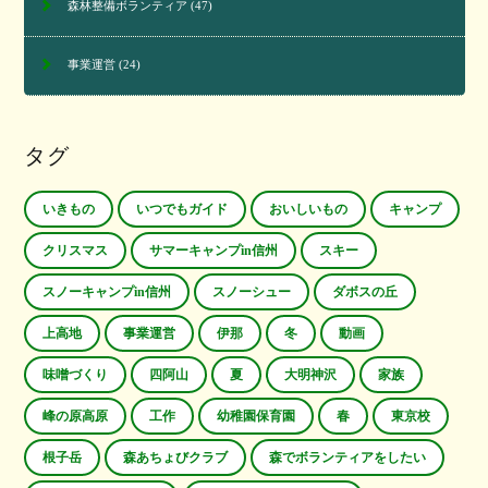
森林整備ボランティア
(47)
事業運営
(24)
タグ
いきもの
いつでもガイド
おいしいもの
キャンプ
クリスマス
サマーキャンプin信州
スキー
スノーキャンプin信州
スノーシュー
ダボスの丘
上高地
事業運営
伊那
冬
動画
味噌づくり
四阿山
夏
大明神沢
家族
峰の原高原
工作
幼稚園保育園
春
東京校
根子岳
森あちょびクラブ
森でボランティアをしたい