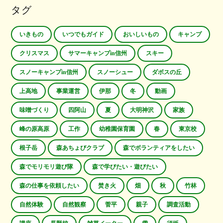
タグ
いきもの
いつでもガイド
おいしいもの
キャンプ
クリスマス
サマーキャンプin信州
スキー
スノーキャンプin信州
スノーシュー
ダボスの丘
上高地
事業運営
伊那
冬
動画
味噌づくり
四阿山
夏
大明神沢
家族
峰の原高原
工作
幼稚園保育園
春
東京校
根子岳
森あちょびクラブ
森でボランティアをしたい
森でモリモリ遊び隊
森で学びたい・遊びたい
森の仕事を依頼したい
焚き火
畑
秋
竹林
自然体験
自然観察
菅平
親子
調査活動