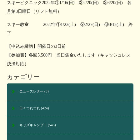
スキーピクニック2022年
①1/16(日) ②2/20(日)
③3/20(日) 各
月第3日曜日（リフト無料）
スキー教室 2022年
①1/22(土) ②2/27(日) ③3/12(土)
終
了
【申込み締切】開催日の3日前
【参加費】各回5,500円 当日集金いたします（キャッシュレス
決済対応）
カテゴリー
ニューズレター
(3)
日々つれづれ
(424)
キッズキャンプ！
(545)