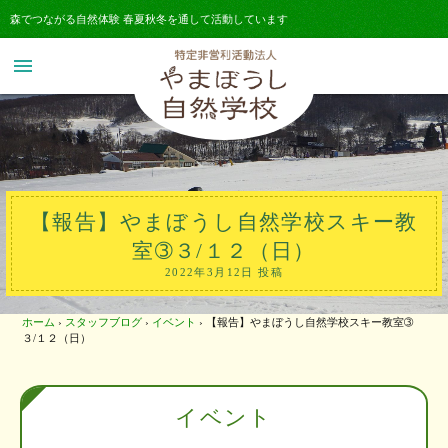
森でつながる自然体験 春夏秋冬を通して活動しています
menu
【報告】やまぼうし自然学校スキー教
室➂３/１２（日）
2022年3月12日 投稿
ホーム
›
スタッフブログ
›
イベント
›
【報告】やまぼうし自然学校スキー教室➂
３/１２（日）
イベント