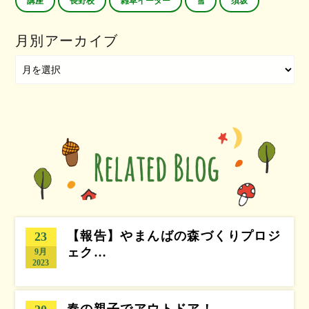
講座
長野校
雑草イーター
雪
須坂
月別アーカイブ
【報告】やまんばの森づくりプロジ
23
ェク…
9月
2023
春の親子でアウトドア！