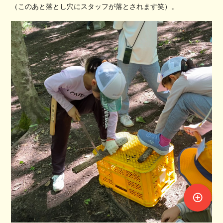
（このあと落とし穴にスタッフが落とされます笑）。
control_point