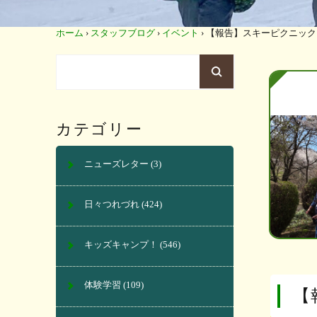
ホーム
›
スタッフブログ
›
イベント
›
【報告】スキーピクニック（2
カテゴリー
ニューズレター
(3)
日々つれづれ
(424)
キッズキャンプ！
(546)
体験学習
(109)
【