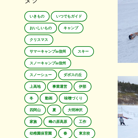
タグ
いきもの
いつでもガイド
おいしいもの
キャンプ
クリスマス
サマーキャンプin信州
スキー
スノーキャンプin信州
スノーシュー
ダボスの丘
上高地
事業運営
伊那
冬
動画
味噌づくり
四阿山
夏
大明神沢
家族
峰の原高原
工作
幼稚園保育園
春
東京校