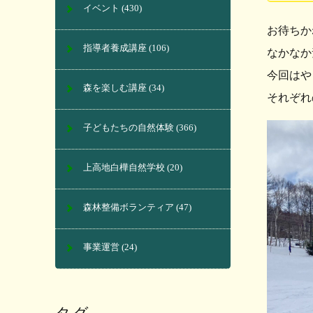
イベント
(430)
お待ちか
指導者養成講座
(106)
なかなか
今回はや
森を楽しむ講座
(34)
それぞれ
子どもたちの自然体験
(366)
上高地白樺自然学校
(20)
森林整備ボランティア
(47)
事業運営
(24)