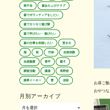
根子岳
森あちょびクラブ
森でボランティアをしたい
森でモリモリ遊び隊
森で学びたい・遊びたい
森の仕事を依頼したい
焚き火
畑
秋
竹林
自然体験
自然観察
菅平
親子
調査活動
講座
長野校
雑草イーター
雪
須坂
お昼ご飯
おやつな
月別アーカイブ