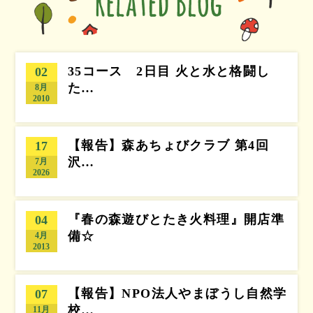
35コース 2日目 火と水と格闘し
02
た…
8月
2010
【報告】森あちょびクラブ 第4回
17
沢…
7月
2026
『春の森遊びとたき火料理』開店準
04
備☆
4月
2013
【報告】NPO法人やまぼうし自然学
07
校…
11月