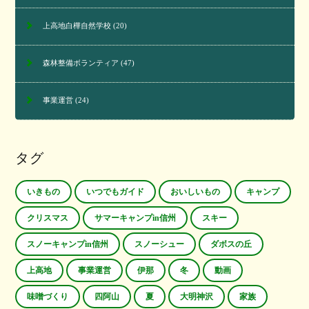
上高地白樺自然学校
(20)
森林整備ボランティア
(47)
事業運営
(24)
タグ
いきもの
いつでもガイド
おいしいもの
キャンプ
クリスマス
サマーキャンプin信州
スキー
スノーキャンプin信州
スノーシュー
ダボスの丘
上高地
事業運営
伊那
冬
動画
味噌づくり
四阿山
夏
大明神沢
家族