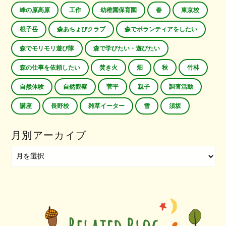
峰の原高原
工作
幼稚園保育園
春
東京校
根子岳
森あちょびクラブ
森でボランティアをしたい
森でモリモリ遊び隊
森で学びたい・遊びたい
森の仕事を依頼したい
焚き火
畑
秋
竹林
自然体験
自然観察
菅平
親子
調査活動
講座
長野校
雑草イーター
雪
須坂
月別アーカイブ