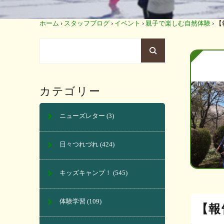
ホーム
›
スタッフブログ
›
イベント
›
親子で楽しむ自然体験
›
【
カテゴリー
ニューズレター
(3)
日々つれづれ
(424)
キッズキャンプ！
(545)
体験学習
(109)
【報