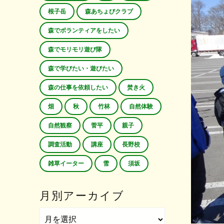
根子岳
森あちょびクラブ
森でボランティアをしたい
森でモリモリ遊び隊
森で学びたい・遊びたい
森の仕事を依頼したい
焚き火
畑
秋
竹林
自然体験
自然観察
菅平
親子
調査活動
講座
長野校
雑草イーター
雪
須坂
月別アーカイブ