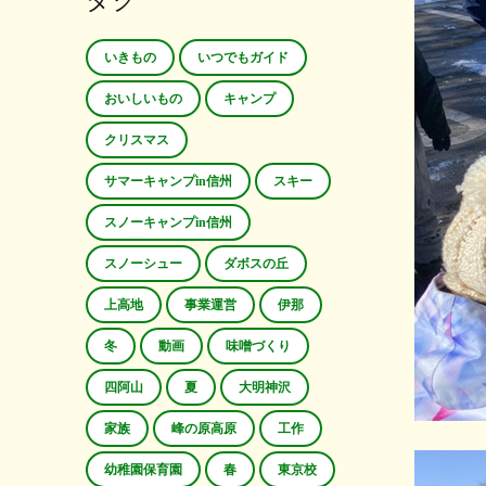
タグ
いきもの
いつでもガイド
おいしいもの
キャンプ
クリスマス
サマーキャンプin信州
スキー
スノーキャンプin信州
スノーシュー
ダボスの丘
上高地
事業運営
伊那
冬
動画
味噌づくり
四阿山
夏
大明神沢
家族
峰の原高原
工作
幼稚園保育園
春
東京校