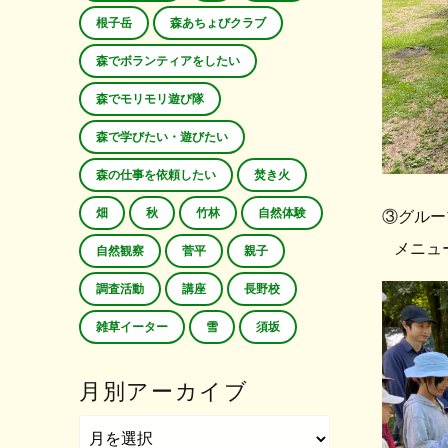
根子岳
森あちょびクラブ
森でボランティアをしたい
森でモリモリ遊び隊
森で学びたい・遊びたい
森の仕事を依頼したい
焚き火
畑
秋
竹林
自然体験
③グルー
メニュ
自然観察
菅平
親子
調査活動
講座
長野校
雑草イーター
雪
須坂
月別アーカイブ