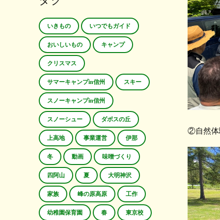
タグ
いきもの
いつでもガイド
おいしいもの
キャンプ
クリスマス
サマーキャンプin信州
スキー
スノーキャンプin信州
スノーシュー
ダボスの丘
②自然体
上高地
事業運営
伊那
冬
動画
味噌づくり
四阿山
夏
大明神沢
家族
峰の原高原
工作
幼稚園保育園
春
東京校