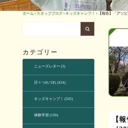
ホーム
›
スタッフブログ
›
キッズキャンプ！
›
【報告】「アソビノ
カテゴリー
ニューズレター
(3)
日々つれづれ
(424)
キッズキャンプ！
(545)
体験学習
(109)
【報