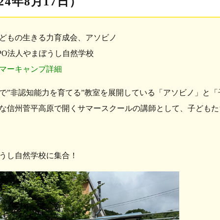
24年8月17日）
どもの生きる力育成会、アソビノ
PO法人やまぼうし自然学校
マーキャンプ詳細
で”
非認知能力を育てる
”教室を展開している「アソビノ」と「
な信州菅平高原で開くサマースクールの講師として、
子どもた
うし自然学校に集合！