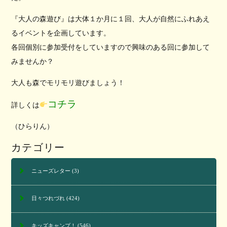
『大人の森遊び』は大体１か月に１回、大人が自然にふれあえ
るイベントを企画しています。
各回個別に参加受付をしていますので興味のある回に参加して
みませんか？
大人も森でモリモリ遊びましょう！
コチラ
詳しくは
（ひらりん）
カテゴリー
ニューズレター
(3)
日々つれづれ
(424)
キッズキャンプ！
(546)