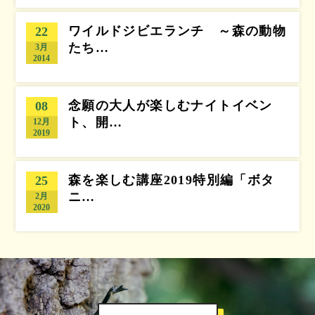
ワイルドジビエランチ ～森の動物
22
たち…
3月
2014
念願の大人が楽しむナイトイベン
08
ト、開…
12月
2019
森を楽しむ講座2019特別編「ボタ
25
ニ…
2月
2020