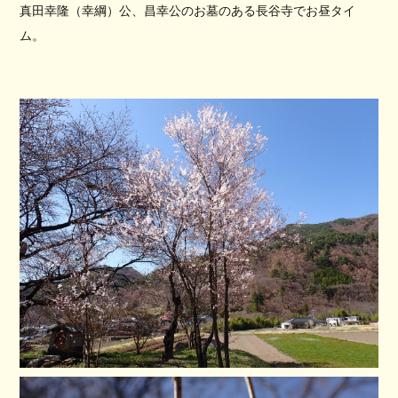
真田幸隆（
幸綱
）公、昌幸公のお墓のある長谷寺でお昼タイ
ム。