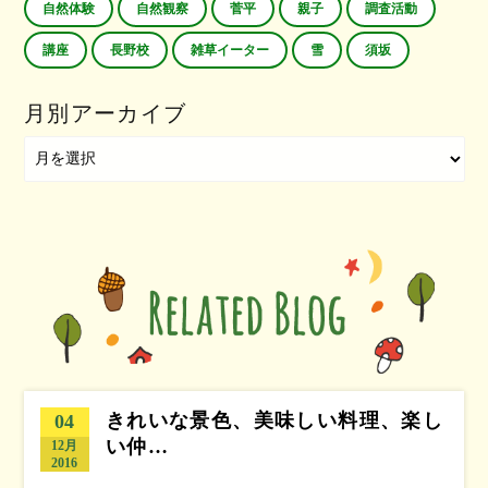
自然体験
自然観察
菅平
親子
調査活動
講座
長野校
雑草イーター
雪
須坂
月別アーカイブ
きれいな景色、美味しい料理、楽し
04
い仲…
12月
2016