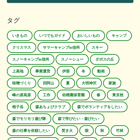
タグ
いきもの
いつでもガイド
おいしいもの
キャンプ
クリスマス
サマーキャンプin信州
スキー
スノーキャンプin信州
スノーシュー
ダボスの丘
上高地
事業運営
伊那
冬
動画
味噌づくり
四阿山
夏
大明神沢
家族
峰の原高原
工作
幼稚園保育園
春
東京校
根子岳
森あちょびクラブ
森でボランティアをしたい
森でモリモリ遊び隊
森で学びたい・遊びたい
森の仕事を依頼したい
焚き火
畑
秋
竹林