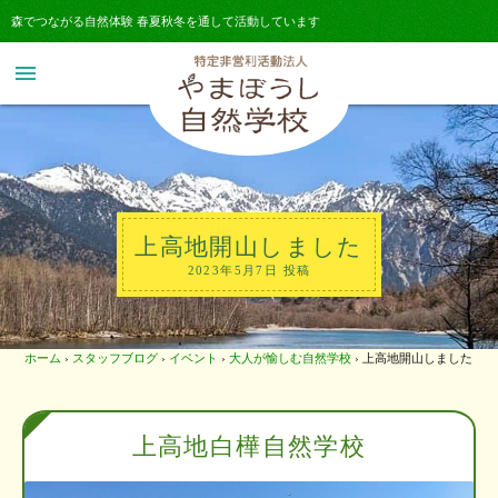
森でつながる自然体験 春夏秋冬を通して活動しています
menu
上高地開山しました
2023年5月7日 投稿
ホーム
›
スタッフブログ
›
イベント
›
大人が愉しむ自然学校
›
上高地開山しました
上高地白樺自然学校