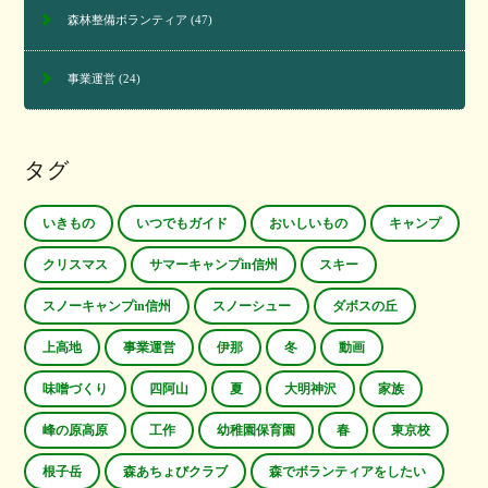
森林整備ボランティア
(47)
事業運営
(24)
タグ
いきもの
いつでもガイド
おいしいもの
キャンプ
クリスマス
サマーキャンプin信州
スキー
スノーキャンプin信州
スノーシュー
ダボスの丘
上高地
事業運営
伊那
冬
動画
味噌づくり
四阿山
夏
大明神沢
家族
峰の原高原
工作
幼稚園保育園
春
東京校
根子岳
森あちょびクラブ
森でボランティアをしたい