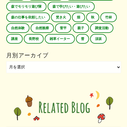
森でモリモリ遊び隊
森で学びたい・遊びたい
森の仕事を依頼したい
焚き火
畑
秋
竹林
自然体験
自然観察
菅平
親子
調査活動
講座
長野校
雑草イーター
雪
須坂
月別アーカイブ