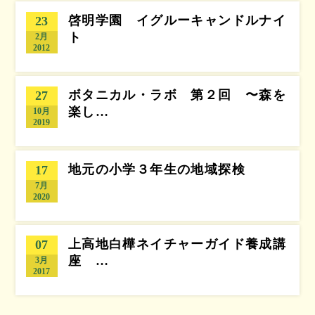
啓明学園 イグルーキャンドルナイ
23
ト
2月
2012
ボタニカル・ラボ 第２回 〜森を
27
楽し…
10月
2019
地元の小学３年生の地域探検
17
7月
2020
上高地白樺ネイチャーガイド養成講
07
座 …
3月
2017