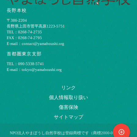
長野本校
〒386-2204
⻑野県上⽥市菅平⾼原1223-5751
TEL：0268-74-2735
FAX：0268-74-2795
E-mail：contact@yamaboushi.org
首都圏東京支部
TEL：090-5338-5741
E-mail：tokyo@yamaboushi.org
リンク
個⼈情報取り扱い
傷害保険
サイトマップ
control_point
NPO法⼈やまぼうし⾃然学校は登録商標です（商標2000-009695）