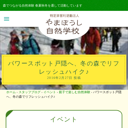
森でつながる自然体験 春夏秋冬を通して活動しています
menu
パワースポット戸隠へ、冬の森でリフ
レッシュハイク♪
2016年2月27日 投稿
ホーム
›
スタッフブログ
›
イベント
›
親子で楽しむ自然体験
›
パワースポット戸隠
へ、冬の森でリフレッシュハイク♪
イベント