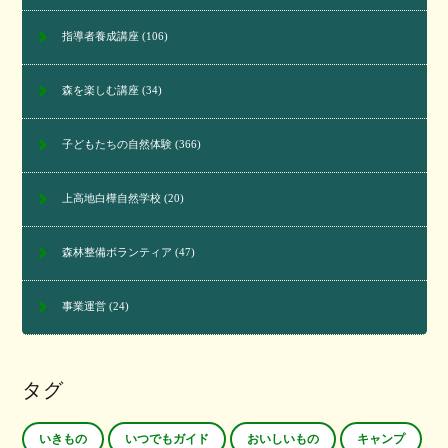
指導者養成講座
(106)
森を楽しむ講座
(34)
子どもたちの自然体験
(366)
上高地白樺自然学校
(20)
森林整備ボランティア
(47)
事業運営
(24)
タグ
いきもの
いつでもガイド
おいしいもの
キャンプ