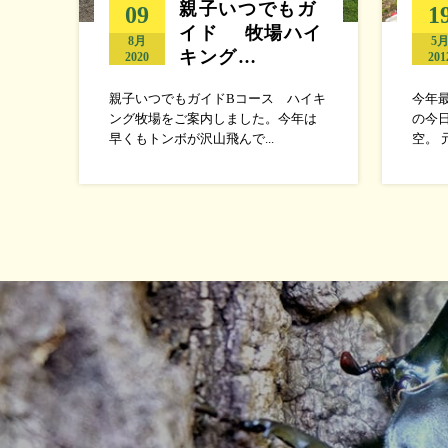
親子いつでもガ
09
1
イド 牧場ハイ
8月
5
キング…
2020
201
親子いつでもガイドBコース ハイキ
今年
ング牧場をご案内しました。今年は
の今
早くもトンボが沢山飛んで...
空。 