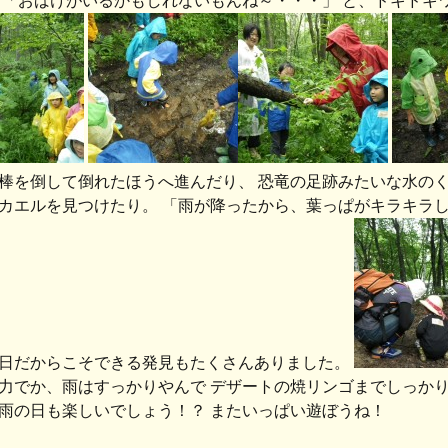
 「おばけがいるかもしれないもんね～・・・」 と、ドキドキ
棒を倒して倒れたほうへ進んだり、 恐竜の足跡みたいな水のく
カエルを見つけたり。 「雨が降ったから、葉っぱがキラキラし
日だからこそできる発見もたくさんありました。
力でか、雨はすっかりやんで デザートの焼リンゴまでしっかり
雨の日も楽しいでしょう！？ またいっぱい遊ぼうね！