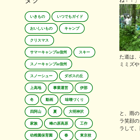
タグ
ね！！」
いきもの
いつでもガイド
おいしいもの
キャンプ
クリスマス
サマーキャンプin信州
スキー
た道は、
ミミズや
スノーキャンプin信州
スノーシュー
ダボスの丘
上高地
事業運営
伊那
冬
動画
味噌づくり
四阿山
夏
大明神沢
と、雨の
ラ笑顔の
家族
峰の原高原
工作
ラして、
幼稚園保育園
春
東京校