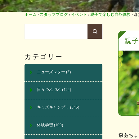
ホーム
›
スタッフブログ
›
イベント
›
親子で楽しむ自然体験
›
森
親
カテゴリー
ニューズレター
(3)
日々つれづれ
(424)
キッズキャンプ！
(545)
体験学習
(109)
森あちょ