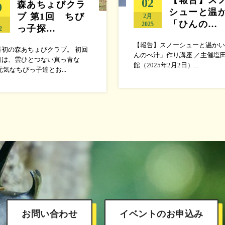
02
森あちょびクラ
9
シューと温
ブ 第1回 ちび
2月
月
「ひんの…
2025
っ子探…
2
【報告】スノーシューと温かい
最初の森あちょびクラブ。 初回
んのべ汁」作り講座 ／主催塩
日は、雲ひとつない真っ青な
館（2025年2月2日）...
元気なちびっ子達とお...
お問い合わせ
イベントのお申込み