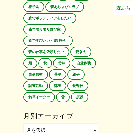
根子岳
森あちょびクラブ
森あち
森でボランティアをしたい
森でモリモリ遊び隊
森で学びたい・遊びたい
森の仕事を依頼したい
焚き火
畑
秋
竹林
自然体験
自然観察
菅平
親子
調査活動
講座
長野校
雑草イーター
雪
須坂
月別アーカイブ