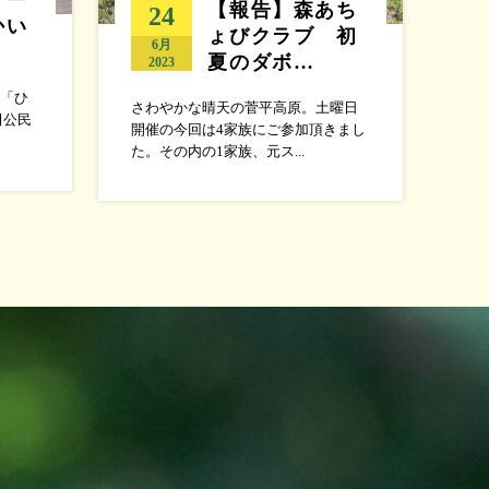
【報告】森あち
24
かい
ょびクラブ 初
6月
夏のダボ…
2023
「ひ
さわやかな晴天の菅平高原。土曜日
田公民
開催の今回は4家族にご参加頂きまし
た。その内の1家族、元ス...