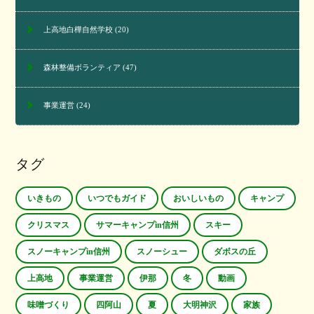
上高地白樺自然学校
(20)
森林整備ボランティア
(47)
事業運営
(24)
タグ
いきもの
いつでもガイド
おいしいもの
キャンプ
クリスマス
サマーキャンプin信州
スキー
スノーキャンプin信州
スノーシュー
ダボスの丘
上高地
事業運営
伊那
冬
動画
味噌づくり
四阿山
夏
大明神沢
家族