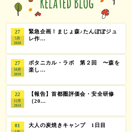
緊急企画！まじょ森♪たんぽぽジュ
27
レ作…
5月
2020
ボタニカル・ラボ 第２回 〜森を
27
楽し…
10月
2019
【報告】首都圏評価会・安全研修
22
（20…
12月
2024
大人の炭焼きキャンプ 1日目
01