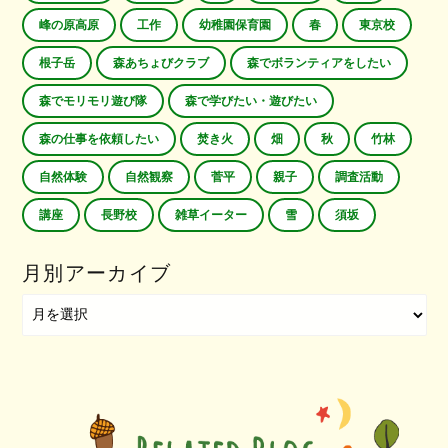
峰の原高原
工作
幼稚園保育園
春
東京校
根子岳
森あちょびクラブ
森でボランティアをしたい
森でモリモリ遊び隊
森で学びたい・遊びたい
森の仕事を依頼したい
焚き火
畑
秋
竹林
自然体験
自然観察
菅平
親子
調査活動
講座
長野校
雑草イーター
雪
須坂
月別アーカイブ