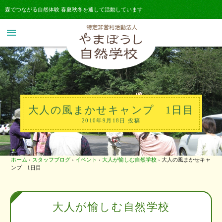
森でつながる自然体験 春夏秋冬を通して活動しています
menu
大人の風まかせキャンプ 1日目
2010年9月18日 投稿
ホーム
›
スタッフブログ
›
イベント
›
大人が愉しむ自然学校
›
大人の風まかせキャ
ンプ 1日目
大人が愉しむ自然学校