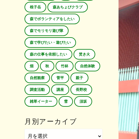
根子岳
森あちょびクラブ
森でボランティアをしたい
森でモリモリ遊び隊
森で学びたい・遊びたい
森の仕事を依頼したい
焚き火
畑
秋
竹林
自然体験
自然観察
菅平
親子
調査活動
講座
長野校
雑草イーター
雪
須坂
月別アーカイブ