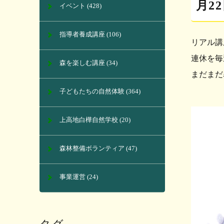
月2
イベント
(428)
指導者養成講座
(106)
リアル講
連休を毎
森を楽しむ講座
(34)
まだまだ
子どもたちの自然体験
(364)
上高地白樺自然学校
(20)
森林整備ボランティア
(47)
事業運営
(24)