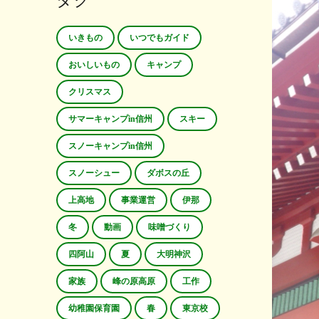
タグ
いきもの
いつでもガイド
おいしいもの
キャンプ
クリスマス
サマーキャンプin信州
スキー
スノーキャンプin信州
スノーシュー
ダボスの丘
上高地
事業運営
伊那
冬
動画
味噌づくり
四阿山
夏
大明神沢
家族
峰の原高原
工作
幼稚園保育園
春
東京校