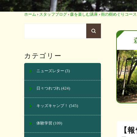
ホーム
›
スタッフブログ
›
森を楽しむ講座
›
街の樹めぐりコース
カテゴリー
ニューズレター
(3)
日々つれづれ
(424)
キッズキャンプ！
(545)
体験学習
(109)
【報