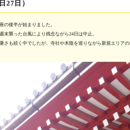
2日27日）
座の後半が始まりました。
週末襲った台風により残念ながら24日は中止。
暑さも続く中でしたが、寺社や木陰を巡りながら
新規エリアの