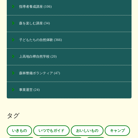
指導者養成講座
(106)
森を楽しむ講座
(34)
子どもたちの自然体験
(366)
上高地白樺自然学校
(20)
森林整備ボランティア
(47)
事業運営
(24)
タグ
いきもの
いつでもガイド
おいしいもの
キャンプ