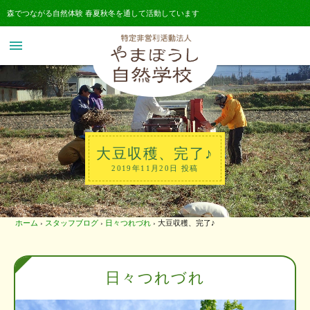
森でつながる自然体験 春夏秋冬を通して活動しています
menu
大豆収穫、完了♪
2019年11月20日 投稿
ホーム
›
スタッフブログ
›
日々つれづれ
›
大豆収穫、完了♪
日々つれづれ