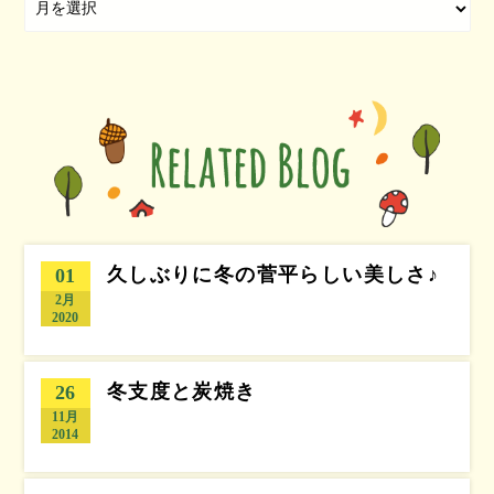
久しぶりに冬の菅平らしい美しさ♪
01
2月
2020
冬支度と炭焼き
26
11月
2014