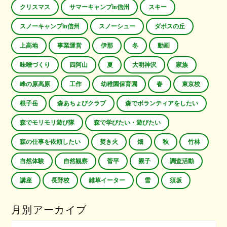
クリスマス
サマーキャンプin信州
スキー
スノーキャンプin信州
スノーシュー
ダボスの丘
上高地
事業運営
伊那
冬
動画
味噌づくり
四阿山
夏
大明神沢
家族
峰の原高原
工作
幼稚園保育園
春
東京校
根子岳
森あちょびクラブ
森でボランティアをしたい
森でモリモリ遊び隊
森で学びたい・遊びたい
森の仕事を依頼したい
焚き火
畑
秋
竹林
自然体験
自然観察
菅平
親子
調査活動
講座
長野校
雑草イーター
雪
須坂
月別アーカイブ