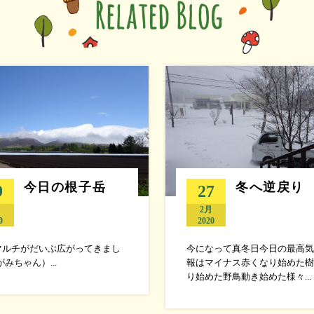
今日の根子岳
冬へ逆戻り
9
27
月
2月
0
2020
マルチがだいぶ広がってきまし
今になって真冬日今日の最高気
がみちゃん）...
報はマイナス赤くなり始めた樹
り始めた野鳥動き始めた様々...