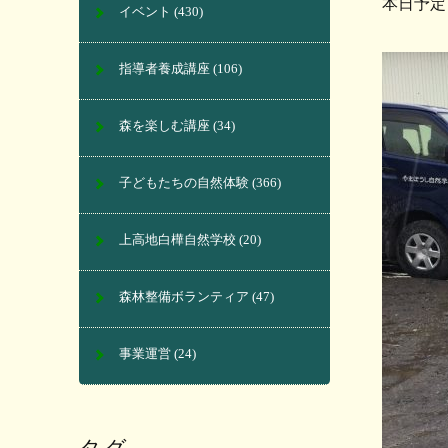
本日予定
イベント
(430)
指導者養成講座
(106)
森を楽しむ講座
(34)
子どもたちの自然体験
(366)
上高地白樺自然学校
(20)
森林整備ボランティア
(47)
事業運営
(24)