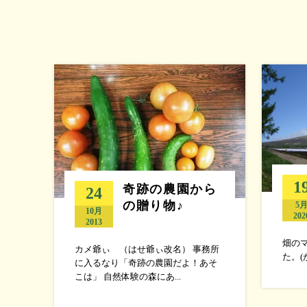
1
奇跡の農園から
24
の贈り物♪
5
10月
202
2013
畑の
カメ爺ぃ （はせ爺ぃ改名） 事務所
た。(
に入るなり「奇跡の農園だよ！あそ
こは」 自然体験の森にあ...