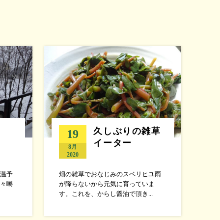
久しぶりの雑草
19
イーター
8月
2020
温予
畑の雑草でおなじみのスベリヒユ雨
々囀
が降らないから元気に育っていま
す。これを、からし醤油で頂き...