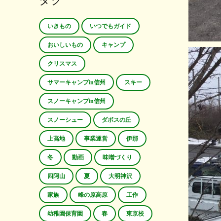
タグ
いきもの
いつでもガイド
おいしいもの
キャンプ
クリスマス
サマーキャンプin信州
スキー
スノーキャンプin信州
スノーシュー
ダボスの丘
上高地
事業運営
伊那
冬
動画
味噌づくり
四阿山
夏
大明神沢
家族
峰の原高原
工作
幼稚園保育園
春
東京校