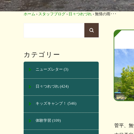
ホーム
›
スタッフブログ
›
日々つれづれ
›
無情の雨･･･
カテゴリー
ニューズレター
(3)
日々つれづれ
(424)
キッズキャンプ！
(546)
体験学習
(109)
菅平、無