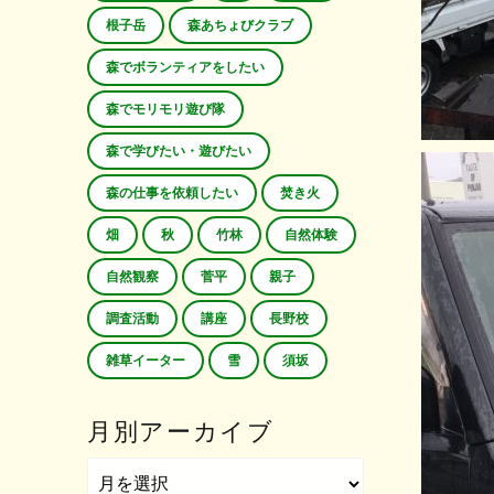
根子岳
森あちょびクラブ
森でボランティアをしたい
森でモリモリ遊び隊
森で学びたい・遊びたい
森の仕事を依頼したい
焚き火
畑
秋
竹林
自然体験
自然観察
菅平
親子
調査活動
講座
長野校
雑草イーター
雪
須坂
月別アーカイブ