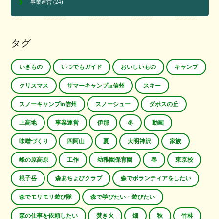
事業運営
(24)
タグ
いきもの
いつでもガイド
おいしいもの
キャンプ
クリスマス
サマーキャンプin信州
スキー
スノーキャンプin信州
スノーシュー
ダボスの丘
上高地
事業運営
伊那
冬
動画
味噌づくり
四阿山
夏
大明神沢
家族
峰の原高原
工作
幼稚園保育園
春
東京校
根子岳
森あちょびクラブ
森でボランティアをしたい
森でモリモリ遊び隊
森で学びたい・遊びたい
森の仕事を依頼したい
焚き火
畑
秋
竹林