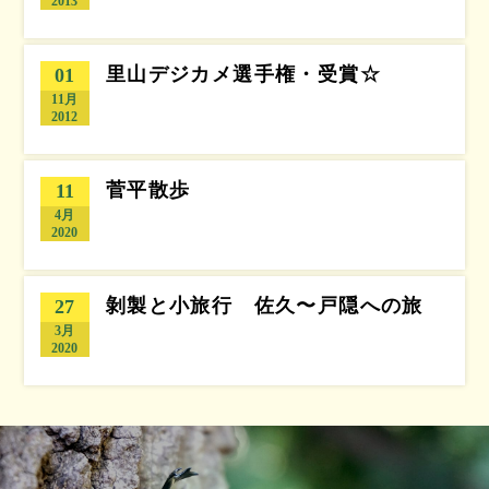
2013
里山デジカメ選手権・受賞☆
01
11月
2012
菅平散歩
11
4月
2020
剝製と小旅行 佐久〜戸隠への旅
27
3月
2020