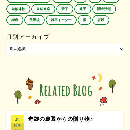
自然体験
自然観察
菅平
親子
調査活動
講座
長野校
雑草イーター
雪
須坂
月別アーカイブ
奇跡の農園からの贈り物♪
24
10月