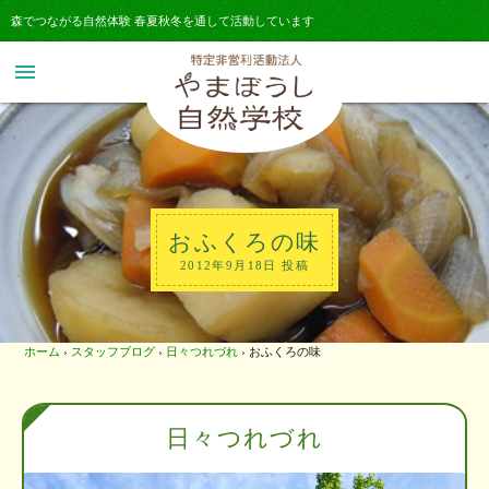
森でつながる自然体験 春夏秋冬を通して活動しています
menu
おふくろの味
2012年9月18日 投稿
ホーム
›
スタッフブログ
›
日々つれづれ
›
おふくろの味
日々つれづれ