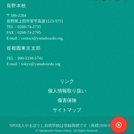
長野本校
〒386-2204
⻑野県上⽥市菅平⾼原1223-5751
TEL：0268-74-2735
FAX：0268-74-2795
E-mail：contact@yamaboushi.org
首都圏東京支部
TEL：090-5338-5741
E-mail：tokyo@yamaboushi.org
リンク
個⼈情報取り扱い
傷害保険
サイトマップ
control_point
NPO法⼈やまぼうし⾃然学校は登録商標です（商標2000-009695）
© Yamaboushi Nature School. All Rights Reserved.