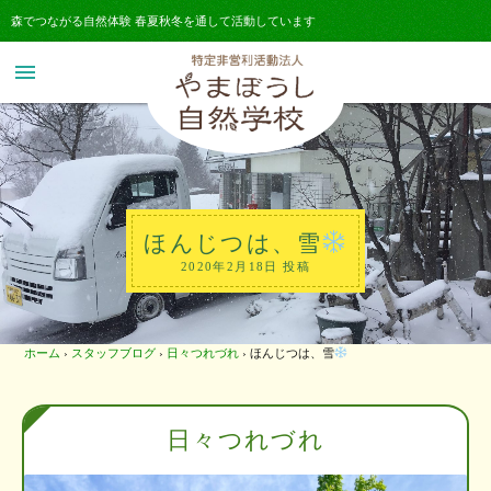
森でつながる自然体験 春夏秋冬を通して活動しています
menu
ほんじつは、雪
2020年2月18日 投稿
ホーム
›
スタッフブログ
›
日々つれづれ
›
ほんじつは、雪
日々つれづれ