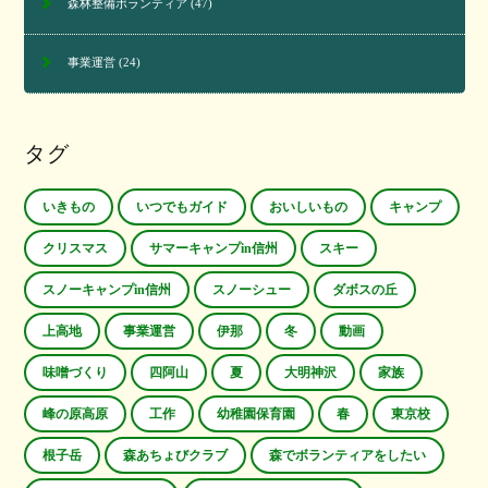
森林整備ボランティア
(47)
事業運営
(24)
タグ
いきもの
いつでもガイド
おいしいもの
キャンプ
クリスマス
サマーキャンプin信州
スキー
スノーキャンプin信州
スノーシュー
ダボスの丘
上高地
事業運営
伊那
冬
動画
味噌づくり
四阿山
夏
大明神沢
家族
峰の原高原
工作
幼稚園保育園
春
東京校
根子岳
森あちょびクラブ
森でボランティアをしたい