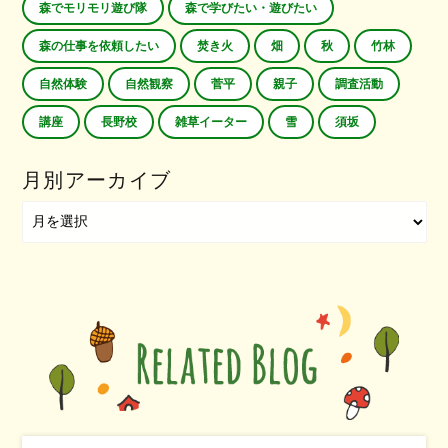
森でモリモリ遊び隊
森で学びたい・遊びたい
森の仕事を依頼したい
焚き火
畑
秋
竹林
自然体験
自然観察
菅平
親子
調査活動
講座
長野校
雑草イーター
雪
須坂
月別アーカイブ