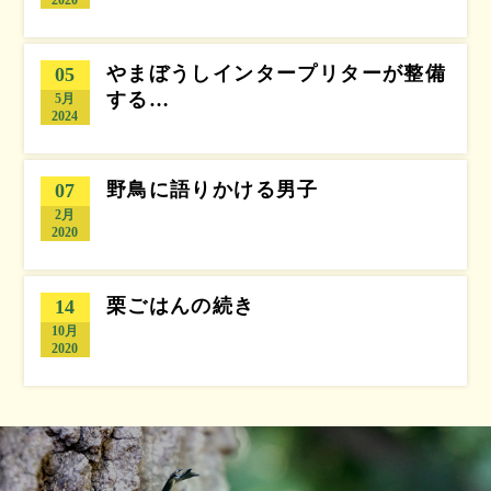
やまぼうしインタープリターが整備
05
する…
5月
2024
野鳥に語りかける男子
07
2月
2020
栗ごはんの続き
14
10月
2020