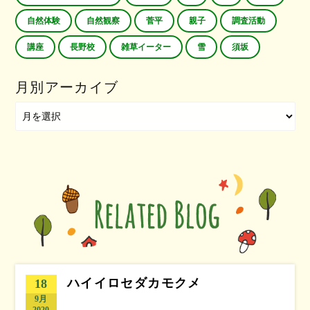
自然体験
自然観察
菅平
親子
調査活動
講座
長野校
雑草イーター
雪
須坂
月別アーカイブ
ハイイロセダカモクメ
18
9月
2020