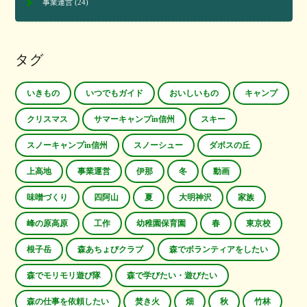
事業運営
(24)
タグ
いきもの
いつでもガイド
おいしいもの
キャンプ
クリスマス
サマーキャンプin信州
スキー
スノーキャンプin信州
スノーシュー
ダボスの丘
上高地
事業運営
伊那
冬
動画
味噌づくり
四阿山
夏
大明神沢
家族
峰の原高原
工作
幼稚園保育園
春
東京校
根子岳
森あちょびクラブ
森でボランティアをしたい
森でモリモリ遊び隊
森で学びたい・遊びたい
森の仕事を依頼したい
焚き火
畑
秋
竹林