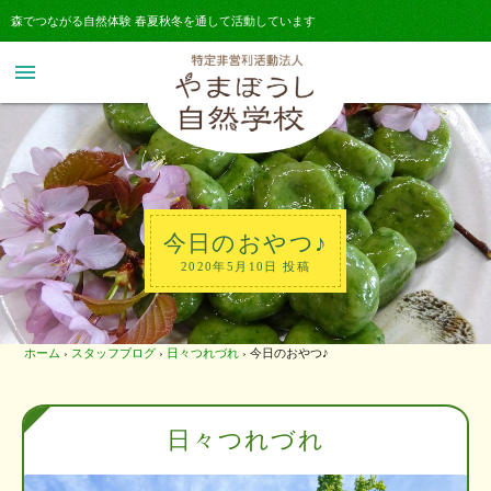
森でつながる自然体験 春夏秋冬を通して活動しています
menu
今日のおやつ♪
2020年5月10日 投稿
ホーム
›
スタッフブログ
›
日々つれづれ
›
今日のおやつ♪
日々つれづれ