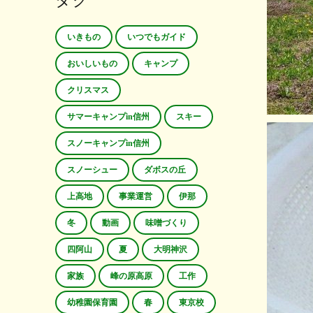
タグ
いきもの
いつでもガイド
おいしいもの
キャンプ
クリスマス
サマーキャンプin信州
スキー
スノーキャンプin信州
スノーシュー
ダボスの丘
上高地
事業運営
伊那
冬
動画
味噌づくり
四阿山
夏
大明神沢
家族
峰の原高原
工作
幼稚園保育園
春
東京校