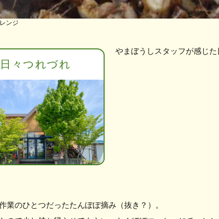
レンジ
やまぼうしスタッフが感じた
日々つれづれ
作業のひとつだったたんぽぽ摘み（抜き？）。