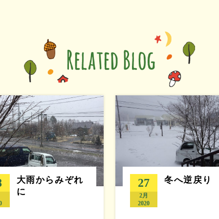
大雨からみぞれ
冬へ逆戻り
8
27
に
月
2月
0
2020