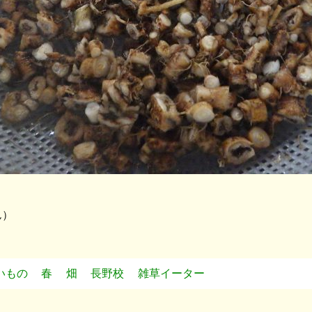
ん）
いもの
春
畑
長野校
雑草イーター