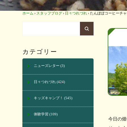
ホーム
›
スタッフブログ
›
日々つれづれ
›
たんぽぽコーヒーチャ
カテゴリー
ニューズレター
(3)
日々つれづれ
(424)
キッズキャンプ！
(545)
体験学習
(109)
今日の畑