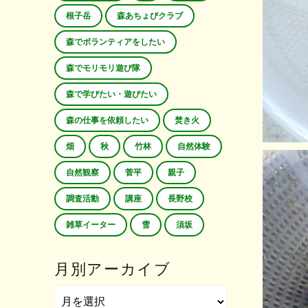
根子岳
森あちょびクラブ
森でボランティアをしたい
森でモリモリ遊び隊
森で学びたい・遊びたい
森の仕事を依頼したい
焚き火
畑
秋
竹林
自然体験
自然観察
菅平
親子
調査活動
講座
長野校
雑草イーター
雪
須坂
月別アーカイブ