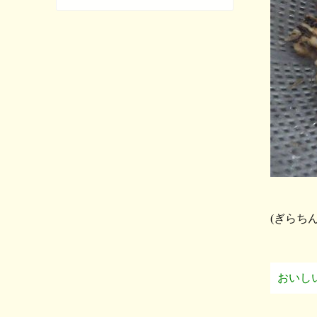
(ぎらち
おいし