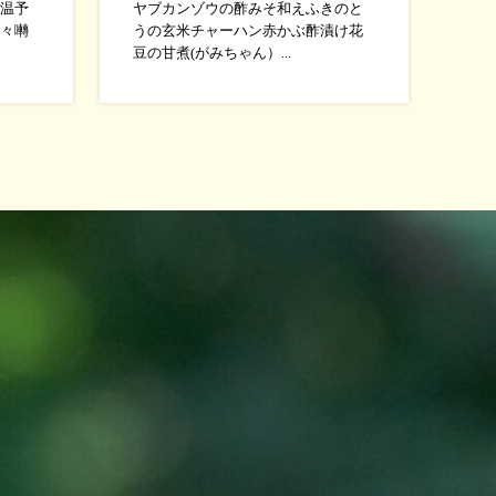
温予
ヤブカンゾウの酢みそ和えふきのと
々囀
うの玄米チャーハン赤かぶ酢漬け花
豆の甘煮(がみちゃん）...