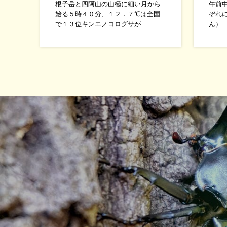
根子岳と四阿山の山極に細い月から
午前
始る５時４０分、１２．７℃は全国
ぞれ
で１３位キンエノコログサが...
ん）...