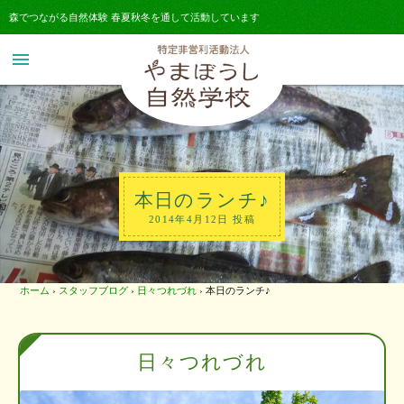
森でつながる自然体験 春夏秋冬を通して活動しています
menu
本日のランチ♪
2014年4月12日 投稿
ホーム
›
スタッフブログ
›
日々つれづれ
›
本日のランチ♪
日々つれづれ