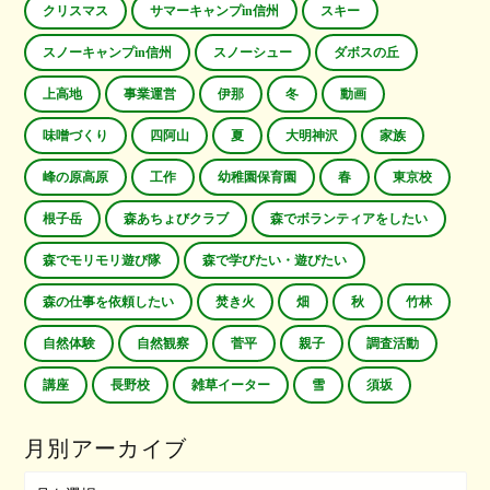
クリスマス
サマーキャンプin信州
スキー
スノーキャンプin信州
スノーシュー
ダボスの丘
上高地
事業運営
伊那
冬
動画
味噌づくり
四阿山
夏
大明神沢
家族
峰の原高原
工作
幼稚園保育園
春
東京校
根子岳
森あちょびクラブ
森でボランティアをしたい
森でモリモリ遊び隊
森で学びたい・遊びたい
森の仕事を依頼したい
焚き火
畑
秋
竹林
自然体験
自然観察
菅平
親子
調査活動
講座
長野校
雑草イーター
雪
須坂
月別アーカイブ