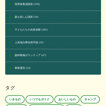
指導者養成講座
(106)
森を楽しむ講座
(34)
子どもたちの自然体験
(365)
上高地白樺自然学校
(20)
森林整備ボランティア
(47)
事業運営
(24)
タグ
いきもの
いつでもガイド
おいしいもの
キャンプ